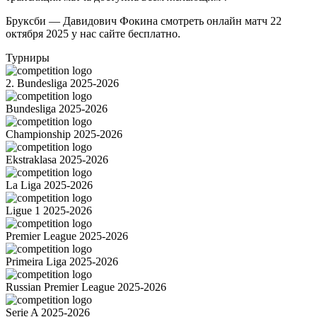
Бруксби — Давидович Фокина cмотреть онлайн матч 22
октября 2025 у нас сайте бесплатно.
Турниры
2. Bundesliga 2025-2026
Bundesliga 2025-2026
Championship 2025-2026
Ekstraklasa 2025-2026
La Liga 2025-2026
Ligue 1 2025-2026
Premier League 2025-2026
Primeira Liga 2025-2026
Russian Premier League 2025-2026
Serie A 2025-2026