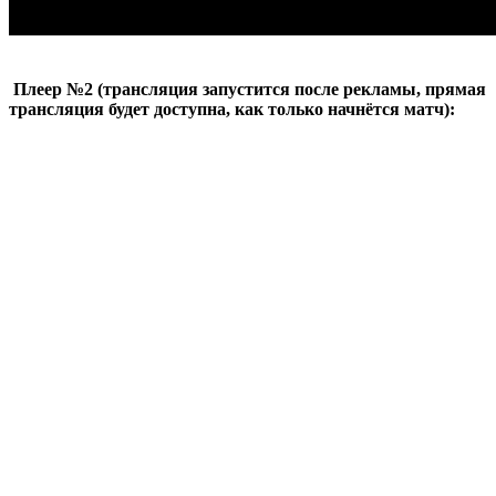
Плеер №2 (трансляция запустится после рекламы, прямая
трансляция будет доступна, как только начнётся матч):