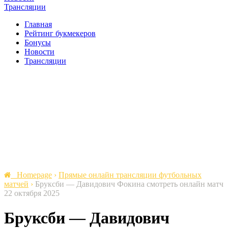
Трансляции
Главная
Рейтинг букмекеров
Бонусы
Новости
Трансляции
Homepage
›
Прямые онлайн трансляции футбольных
матчей
›
Бруксби — Давидович Фокина cмотреть онлайн матч
22 октября 2025
Бруксби — Давидович