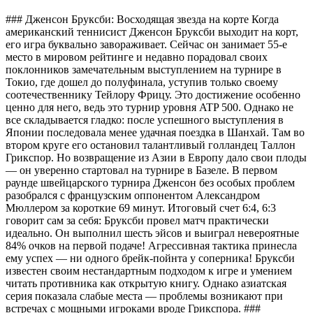
### Дженсон Бруксби: Восходящая звезда на корте Когда
американский теннисист Дженсон Бруксби выходит на корт,
его игра буквально завораживает. Сейчас он занимает 55-е
место в мировом рейтинге и недавно порадовал своих
поклонников замечательным выступлением на турнире в
Токио, где дошел до полуфинала, уступив только своему
соотечественнику Тейлору Фрицу. Это достижение особенно
ценно для него, ведь это турнир уровня ATP 500. Однако не
все складывается гладко: после успешного выступления в
Японии последовала менее удачная поездка в Шанхай. Там во
втором круге его остановил талантливый голландец Таллон
Грикспор. Но возвращение из Азии в Европу дало свои плоды
— он уверенно стартовал на турнире в Базеле. В первом
раунде швейцарского турнира Дженсон без особых проблем
разобрался с французским оппонентом Александром
Мюллером за короткие 69 минут. Итоговый счет 6:4, 6:3
говорит сам за себя: Бруксби провел матч практически
идеально. Он выполнил шесть эйсов и выиграл невероятные
84% очков на первой подаче! Агрессивная тактика принесла
ему успех — ни одного брейк-пойнта у соперника! Бруксби
известен своим нестандартным подходом к игре и умением
читать противника как открытую книгу. Однако азиатская
серия показала слабые места — проблемы возникают при
встречах с мощными игроками вроде Грикспора. ###