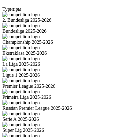
Турниры
2. Bundesliga 2025-2026
Bundesliga 2025-2026
Championship 2025-2026
Ekstraklasa 2025-2026
La Liga 2025-2026
Ligue 1 2025-2026
Premier League 2025-2026
Primeira Liga 2025-2026
Russian Premier League 2025-2026
Serie A 2025-2026
Süper Lig 2025-2026