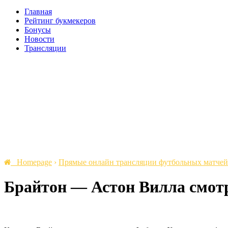
Главная
Рейтинг букмекеров
Бонусы
Новости
Трансляции
Homepage
›
Прямые онлайн трансляции футбольных матчей
Брайтон — Астон Вилла смотр