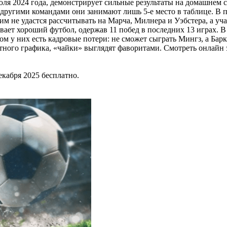
ля 2024 года, демонстрирует сильные результаты на домашнем с
 с другими командами они занимают лишь 5-е место в таблице. В
им не удастся рассчитывать на Марча, Милнера и Уэбстера, а уч
вает хороший футбол, одержав 11 побед в последних 13 играх. В
оном у них есть кадровые потери: не сможет сыграть Мингз, а Ба
тного графика, «чайки» выглядят фаворитами. Смотреть онлайн
кабря 2025 бесплатно.