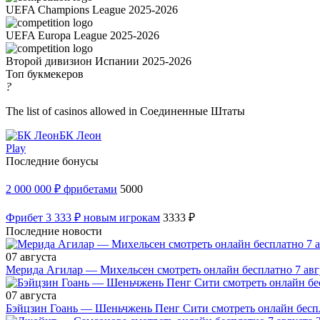
UEFA Champions League 2025-2026
UEFA Europa League 2025-2026
Второй дивизион Испании 2025-2026
Топ букмекеров
?
The list of casinos allowed in Соединенные Штаты
БК Леон
Play
Последние бонусы
2 000 000 ₽ фрибетами
5000
Фрибет 3 333 ₽ новым игрокам
3333 ₽
Последние новости
07 августа
Мерида Агилар — Михельсен смотреть онлайн бесплатно 7 авг
07 августа
Бэйцзин Гоань — Шеньчжень Пенг Сити смотреть онлайн беспл