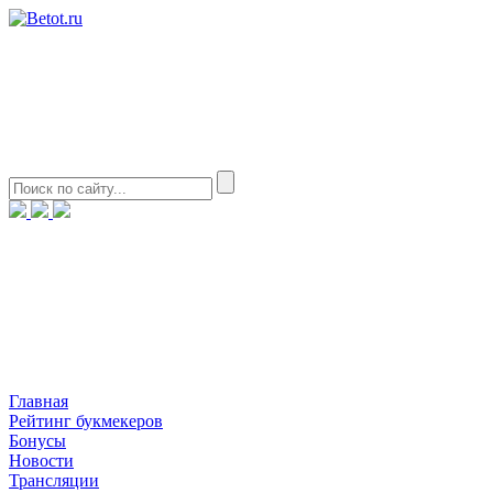
Главная
Рейтинг букмекеров
Бонусы
Новости
Трансляции