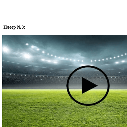
Плеер №3: