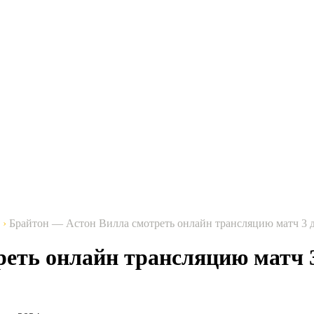
›
Брайтон — Астон Вилла смотреть онлайн трансляцию матч 3 д
еть онлайн трансляцию матч 3