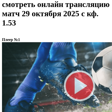
смотреть онлайн трансляцию
матч 29 октября 2025 с кф.
1.53
Плеер №1