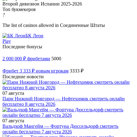
Второй дивизион Испании 2025-2026
Топ букмекеров
?
The list of casinos allowed in Соединенные Штаты
БК Леон
Play
Последние бонусы
2 000 000 ₽ фрибетами
5000
Фрибет 3 333 ₽ новым игрокам
3333 ₽
Последние новости
07 августа
Пари Нижний Новгород — Нефтехимик смотреть онлайн
бесплатно 8 августа 2026
07 августа
Вальдхоф Мангейм — Фортуна Дюссельдорф смотреть
онлайн бесплатно 7 августа 2026