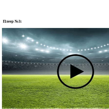
Плеер №3: