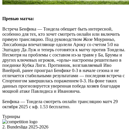
Превью матча:
Встреча Бенфика — Тондела обещает быть интересной,
особенно для тех, кто хочет смотреть онлайн или включить
прямую трансляцию. Под руководством Жозе Моуриньо,
Лиссабонцы впечатляюще одолели Ароку со счетом 5:0 на
Эштадиу Да Луж и теперь готовятся к матчу против Тонделы.
Несмотря на проблемы с составом из-за травм у Ба, Брумы и
других ключевых игроков, «орлы» настроены решительно в
поединке Кубка Лиги. Противник, возглавляемый Иво
Виейрой, ранее проиграл Бенфике 0-3 в начале сезона и не
отличается стабильными результатами — последняя встреча с
Спортингом завершилась поражением 0-3. На фоне таких
данных прогнозируется уверенная победа хозяев благодаря
мощной атаке Павлидиса и Ивановича.
Бенфика — Тондела смотреть онлайн трансляцию матч 29
октября 2025 с кф. 1.53 бесплатно.
Турниры
2. Bundesliga 2025-2026