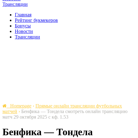
Трансляции
Главная
Рейтинг букмекеров
Бонусы
Новости
Трансляции
Homepage
›
Прямые онлайн трансляции футбольных
матчей
›
Бенфика — Тондела смотреть онлайн трансляцию
матч 29 октября 2025 с кф. 1.53
Бенфика — Тондела