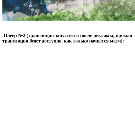
Плеер №2 (трансляция запустится после рекламы, прямая
трансляция будет доступна, как только начнётся матч):