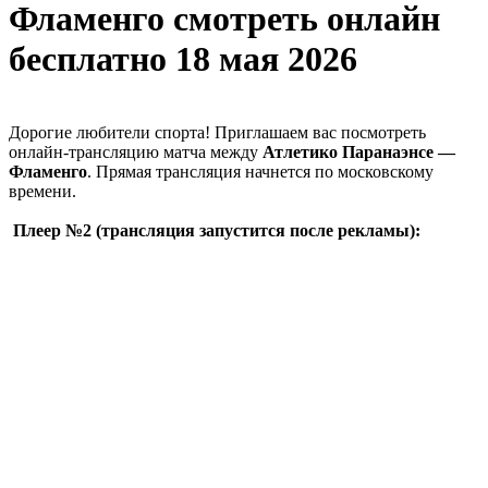
Фламенго смотреть онлайн
бесплатно 18 мая 2026
Дорогие любители спорта! Приглашаем вас посмотреть
онлайн-трансляцию матча между
Атлетико Паранаэнсе —
Фламенго
. Прямая трансляция начнется по московскому
времени.
Плеер №2 (трансляция запустится после рекламы):