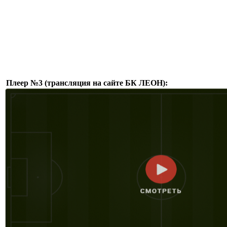
Плеер №3 (трансляция на сайте БК ЛЕОН):