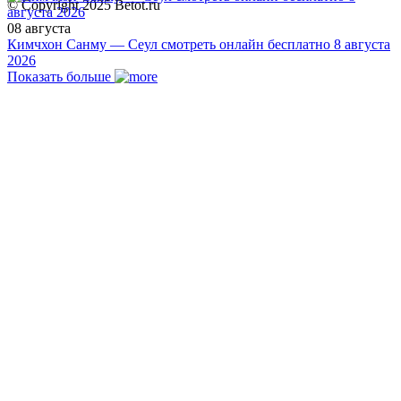
© Copyright 2025 Betot.ru
08 августа
Кимчхон Санму — Сеул смотреть онлайн бесплатно 8 августа
2026
Показать больше