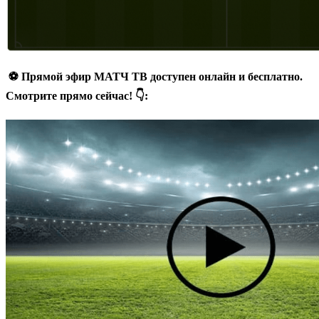
⚽️ Прямой эфир МАТЧ ТВ доступен онлайн и бесплатно.
Смотрите прямо сейчас! 👇: