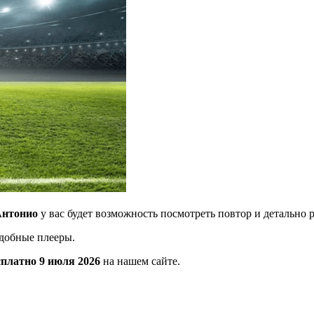
Антонио
у вас будет возможность посмотреть повтор и детально р
удобные плееры.
платно 9 июля 2026
на нашем сайте.