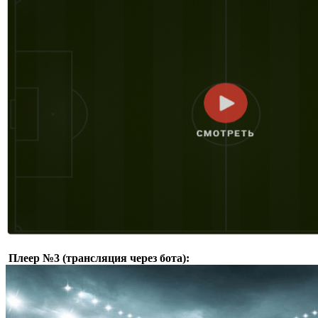
Плеер №3 (трансляция через бота):