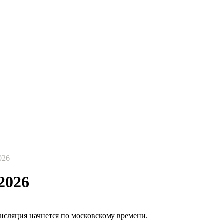
026
2026
ансляция начнется по московскому времени.