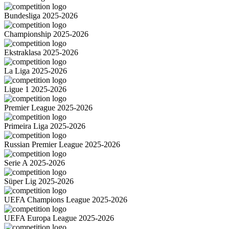
Bundesliga 2025-2026
Championship 2025-2026
Ekstraklasa 2025-2026
La Liga 2025-2026
Ligue 1 2025-2026
Premier League 2025-2026
Primeira Liga 2025-2026
Russian Premier League 2025-2026
Serie A 2025-2026
Süper Lig 2025-2026
UEFA Champions League 2025-2026
UEFA Europa League 2025-2026