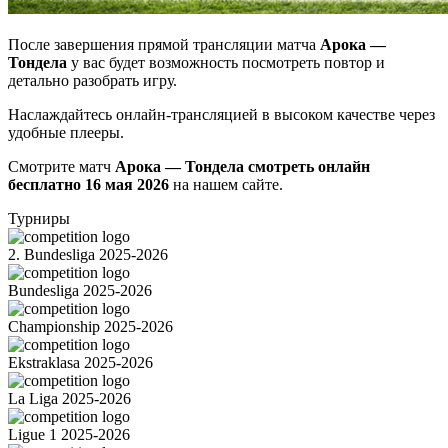
После завершения прямой трансляции матча
Арока —
Тондела
у вас будет возможность посмотреть повтор и
детально разобрать игру.
Наслаждайтесь онлайн-трансляцией в высоком качестве через
удобные плееры.
Смотрите матч
Арока — Тондела смотреть онлайн
бесплатно 16 мая 2026
на нашем сайте.
Турниры
2. Bundesliga 2025-2026
Bundesliga 2025-2026
Championship 2025-2026
Ekstraklasa 2025-2026
La Liga 2025-2026
Ligue 1 2025-2026