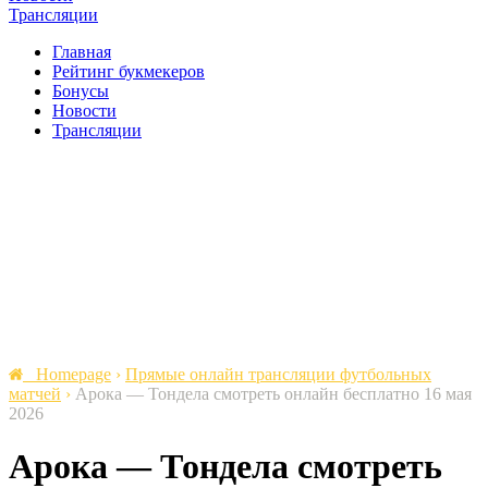
Трансляции
Главная
Рейтинг букмекеров
Бонусы
Новости
Трансляции
Homepage
›
Прямые онлайн трансляции футбольных
матчей
›
Арока — Тондела смотреть онлайн бесплатно 16 мая
2026
Арока — Тондела смотреть