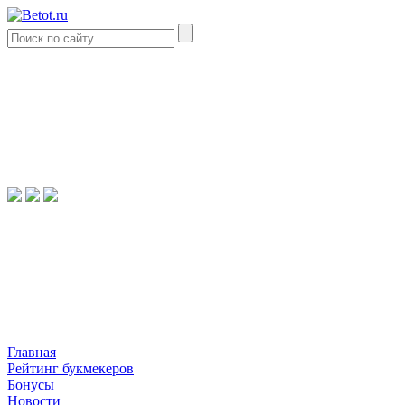
Главная
Рейтинг букмекеров
Бонусы
Новости