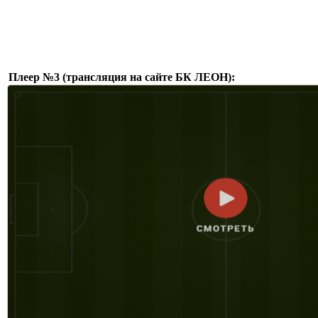
Плеер №3 (трансляция на сайте БК ЛЕОН):