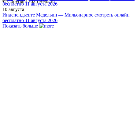
© Copyright 2025 Betot.ru
10 августа
Индепендьенте Медельин — Мильонариос смотреть онлайн
бесплатно 11 августа 2026
Показать больше