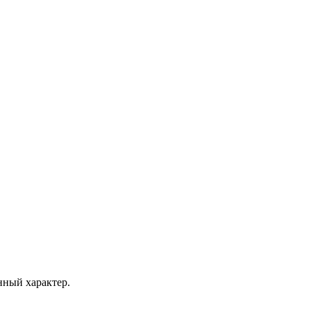
нный характер.