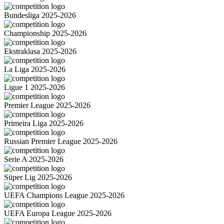
Bundesliga 2025-2026
Championship 2025-2026
Ekstraklasa 2025-2026
La Liga 2025-2026
Ligue 1 2025-2026
Premier League 2025-2026
Primeira Liga 2025-2026
Russian Premier League 2025-2026
Serie A 2025-2026
Süper Lig 2025-2026
UEFA Champions League 2025-2026
UEFA Europa League 2025-2026