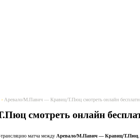
›
Аревало/М.Павич — Кравиц/Т.Пюц смотреть онлайн бесплатн
.Пюц смотреть онлайн бесплат
н-трансляцию матча между
Аревало/М.Павич — Кравиц/Т.Пюц