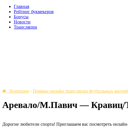
Главная
Рейтинг букмекеров
Бонусы
Новости
Трансляции
Homepage
›
Прямые онлайн трансляции футбольных матчей
Аревало/М.Павич — Кравиц/Т
Дорогие любители спорта! Приглашаем вас посмотреть онлай