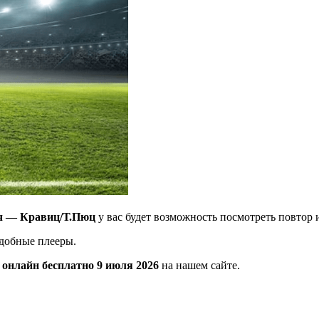
ч — Кравиц/Т.Пюц
у вас будет возможность посмотреть повтор и
удобные плееры.
онлайн бесплатно 9 июля 2026
на нашем сайте.