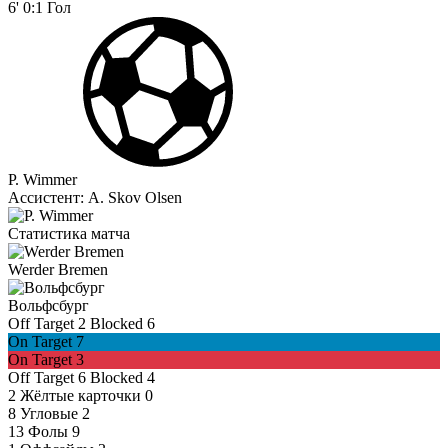
6'
0:1
Гол
P. Wimmer
Ассистент:
A. Skov Olsen
Статистика матча
Werder Bremen
Вольфсбург
Off Target
2
Blocked
6
On Target
7
On Target
3
Off Target
6
Blocked
4
2
Жёлтые карточки
0
8
Угловые
2
13
Фолы
9