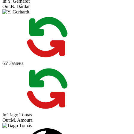
In:
Y. Gerhardt
Out:
B. Dárdai
65'
Замена
In:
Tiago Tomás
Out:
M. Amoura