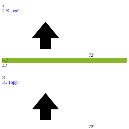
з
I. Kaboré
72'
6.7
42
н
K. Topp
72'