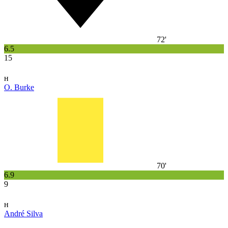
72'
6.5
15
н
O. Burke
70'
6.9
9
н
André Silva