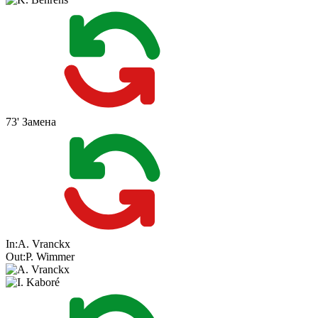
73'
Замена
In:
A. Vranckx
Out:
P. Wimmer