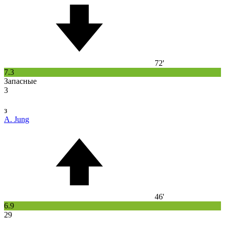
72'
7.3
Запасные
3
з
A. Jung
46'
6.9
29