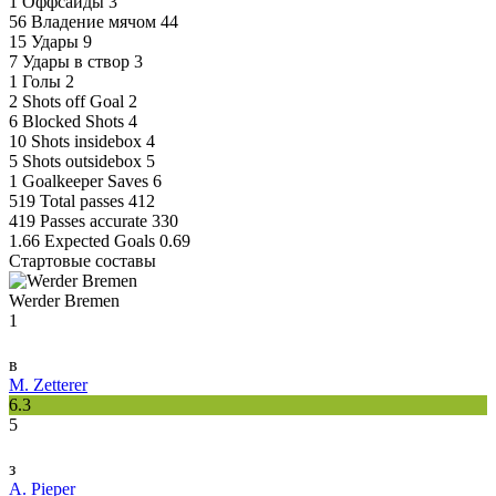
1
Оффсайды
3
56
Владение мячом
44
15
Удары
9
7
Удары в створ
3
1
Голы
2
2
Shots off Goal
2
6
Blocked Shots
4
10
Shots insidebox
4
5
Shots outsidebox
5
1
Goalkeeper Saves
6
519
Total passes
412
419
Passes accurate
330
1.66
Expected Goals
0.69
Стартовые составы
Werder Bremen
1
в
M. Zetterer
6.3
5
з
A. Pieper