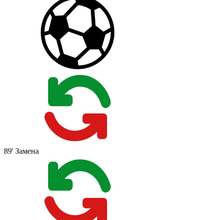
89'
Замена