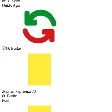
In:
D. Köhn
Out:
F. Agu
Жёлтая карточка
70'
O. Burke
Foul