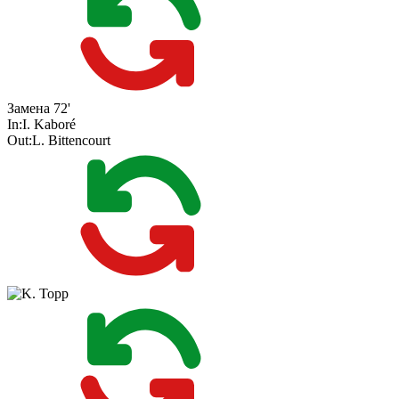
Замена
72'
In:
I. Kaboré
Out:
L. Bittencourt