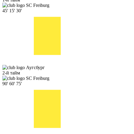
SC Freiburg
45'
15'
30'
Аугсбург
2-й тайм
SC Freiburg
90'
60'
75'