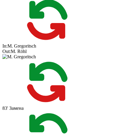
In:
M. Gregoritsch
Out:
M. Röhl
83'
Замена