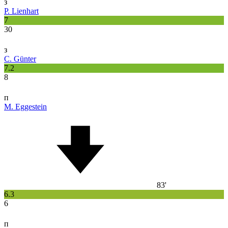
з
P. Lienhart
7
30
з
C. Günter
7.2
8
п
M. Eggestein
83'
6.3
6
п