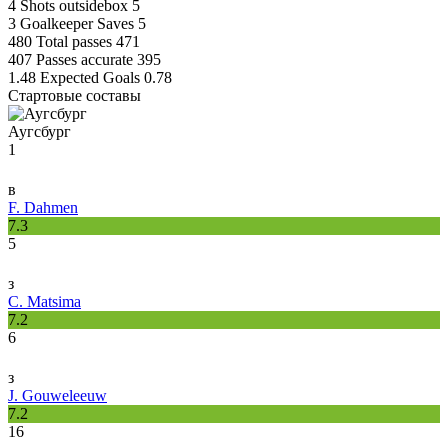
4
Shots outsidebox
5
3
Goalkeeper Saves
5
480
Total passes
471
407
Passes accurate
395
1.48
Expected Goals
0.78
Стартовые составы
Аугсбург
1
в
F. Dahmen
7.3
5
з
C. Matsima
7.2
6
з
J. Gouweleeuw
7.2
16