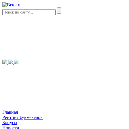
Главная
Рейтинг букмекеров
Бонусы
Новости