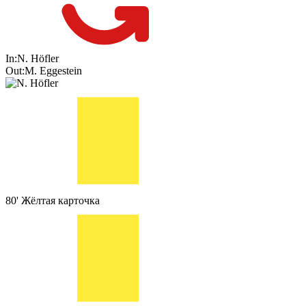
In:
N. Höfler
Out:
M. Eggestein
80'
Жёлтая карточка