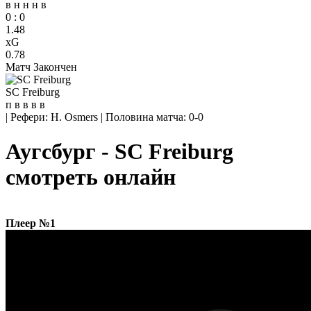
в
н
н
н
в
0
:
0
1.48
xG
0.78
Матч Закончен
SC Freiburg
п
в
в
в
в
|
Рефери: H. Osmers
|
Половина матча: 0-0
Аугсбург - SC Freiburg
смотреть онлайн
Плеер №1