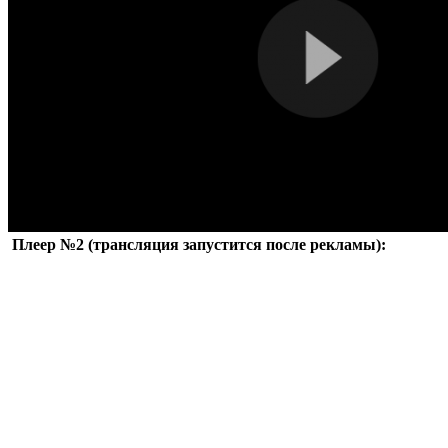
Плеер №2 (трансляция запустится после рекламы):