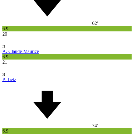
62'
6.9
20
п
A. Claude-Maurice
6.9
21
н
P. Tietz
74'
6.9