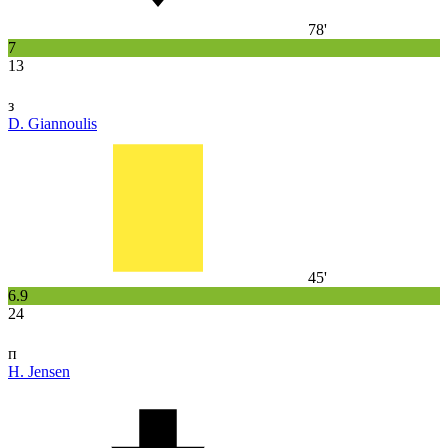
78'
7
13
з
D. Giannoulis
45'
6.9
24
п
H. Jensen