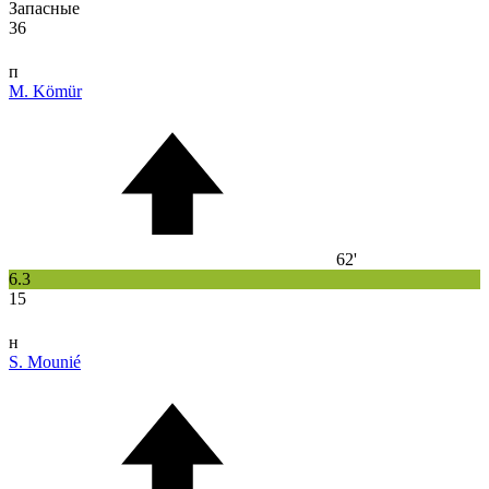
Запасные
36
п
M. Kömür
62'
6.3
15
н
S. Mounié