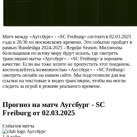
Матч между «Аугсбург» - «SC Freiburg» состоится 02.03.2025
года в 20:30 по московскому времени. Это событие пройдет в
рамках Bundesliga 2024-2025 - Regular Season. Миллионы
болельщиков по всему миру будут искать, где смотреть
трансляцию матча «Аугсбург» - «SC Freiburg» в хорошем
качестве. Если вы тоже хотите не пропустить этот поединок,
воспользуйтесь возможностью «Аугсбург» - «SC Freiburg»
смотреть онлайн на нашем сайте. Мы подготовили для вас
ссылки на текстовые и видео трансляции, чтобы вы могли
следить за игрой в режиме реального времени.
Прогноз на матч Аугсбург - SC
Freiburg от 02.03.2025
События матча
Аугсбург
1-й тайм