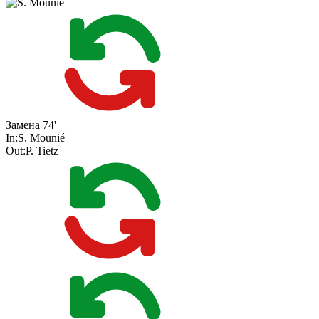
Замена
74'
In:
S. Mounié
Out:
P. Tietz