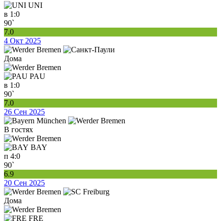
UNI
в
1:0
90`
7.0
4 Окт 2025
Дома
PAU
в
1:0
90`
7.0
26 Сен 2025
В гостях
BAY
п
4:0
90`
6.9
20 Сен 2025
Дома
FRE