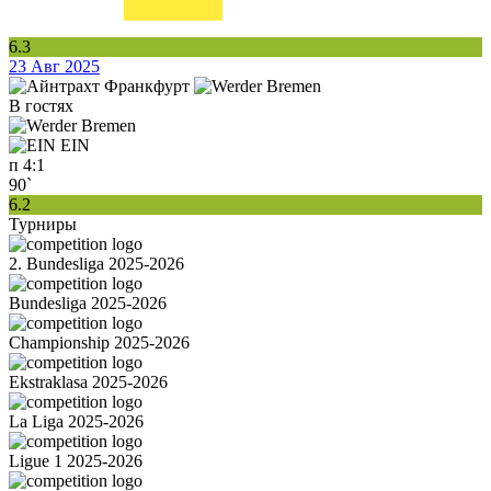
6.3
23 Авг 2025
В гостях
EIN
п
4:1
90`
6.2
Турниры
2. Bundesliga 2025-2026
Bundesliga 2025-2026
Championship 2025-2026
Ekstraklasa 2025-2026
La Liga 2025-2026
Ligue 1 2025-2026