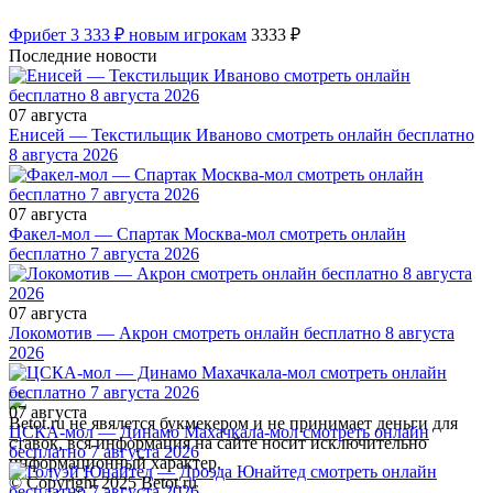
Фрибет 3 333 ₽ новым игрокам
3333 ₽
Последние новости
07 августа
Енисей — Текстильщик Иваново смотреть онлайн бесплатно
8 августа 2026
07 августа
Факел-мол — Спартак Москва-мол смотреть онлайн
бесплатно 7 августа 2026
07 августа
Локомотив — Акрон смотреть онлайн бесплатно 8 августа
2026
07 августа
Betot.ru не явялется букмекером и не принимает деньги для
ЦСКА-мол — Динамо Махачкала-мол смотреть онлайн
ставок, вся информация на сайте носит исключительно
бесплатно 7 августа 2026
информационный характер.
© Copyright 2025 Betot.ru