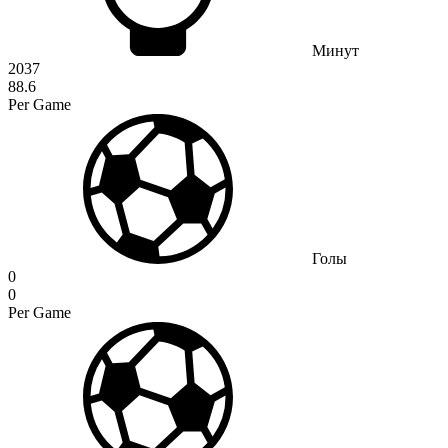
Минут
2037
88.6
Per Game
Голы
0
0
Per Game