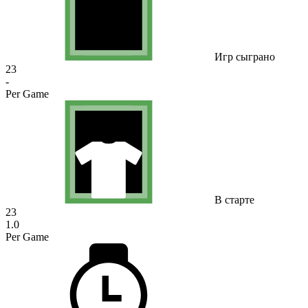
Игр сыграно
23
-
Per Game
В старте
23
1.0
Per Game