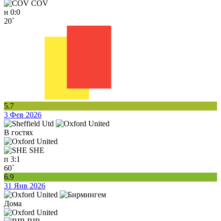
COV
н
0:0
20`
5.7
3 Фев 2026
В гостях
SHE
п
3:1
60`
6.9
31 Янв 2026
Дома