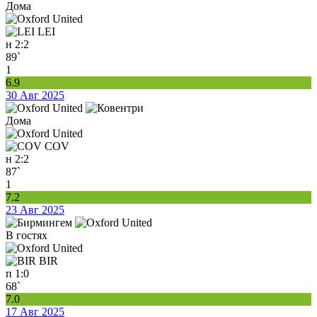
Дома
LEI
н
2:2
89`
1
6.9
30 Авг 2025
Дома
COV
н
2:2
87`
1
7.2
23 Авг 2025
В гостях
BIR
п
1:0
68`
7.0
17 Авг 2025