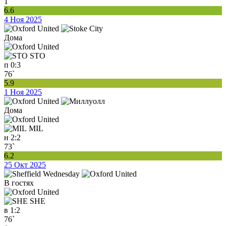
1
6.6
4 Ноя 2025
Дома
STO
п
0:3
76`
5.9
1 Ноя 2025
Дома
MIL
н
2:2
73`
6.2
25 Окт 2025
В гостях
SHE
в
1:2
76`