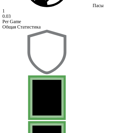
Пасы
1
0.03
Per Game
Общая Статистика