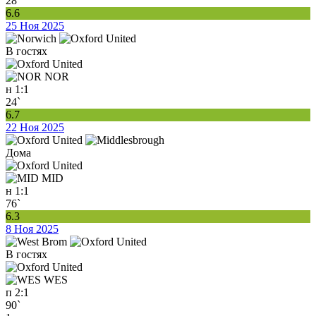
28`
6.6
25 Ноя 2025
В гостях
NOR
н
1:1
24`
6.7
22 Ноя 2025
Дома
MID
н
1:1
76`
6.3
8 Ноя 2025
В гостях
WES
п
2:1
90`