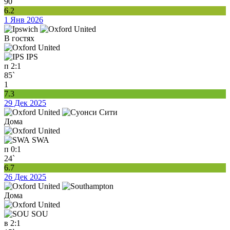
90`
6.2
1 Янв 2026
В гостях
IPS
п
2:1
85`
1
7.3
29 Дек 2025
Дома
SWA
п
0:1
24`
6.7
26 Дек 2025
Дома
SOU
в
2:1