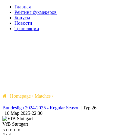
Главная
Рейтинг букмекеров
Бонусы
Новости
Трансляции
Homepage
›
Matches
›
Bundesliga 2024-2025 - Regular Season
|
Тур 26
|
16 Мар 2025
-
22:30
VfB Stuttgart
в
п
н
п
н
3
:
4