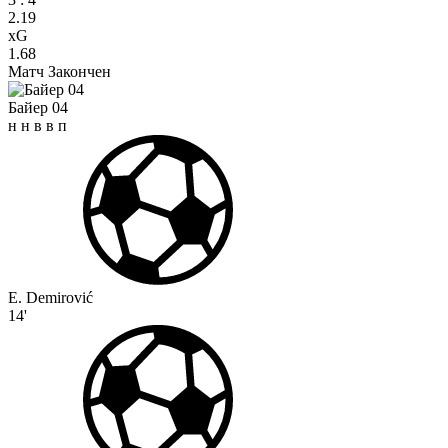
2.19
xG
1.68
Матч Закончен
Байер 04
н
н
в
в
п
E. Demirović
14'