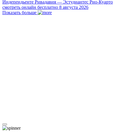
Индепендьенте Ривадавия — Эстудиантес Рио-Куарто
смотреть онлайн бесплатно 8 августа 2026
Показать больше