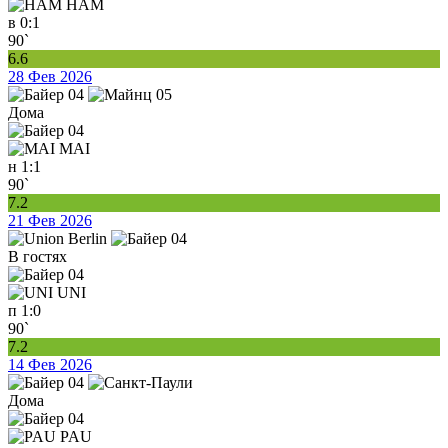
HAM
в
0:1
90`
6.6
28 Фев 2026
Дома
MAI
н
1:1
90`
7.2
21 Фев 2026
В гостях
UNI
п
1:0
90`
7.2
14 Фев 2026
Дома
PAU