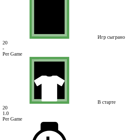
Игр сыграно
20
-
Per Game
В старте
20
1.0
Per Game