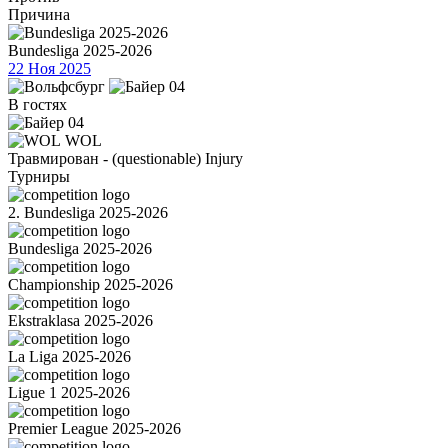
Причина
Bundesliga 2025-2026
22 Ноя 2025
В гостях
WOL
Травмирован - (questionable) Injury
Турниры
2. Bundesliga 2025-2026
Bundesliga 2025-2026
Championship 2025-2026
Ekstraklasa 2025-2026
La Liga 2025-2026
Ligue 1 2025-2026
Premier League 2025-2026