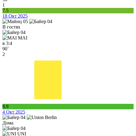
1
7.5
18 Окт 2025
В гостях
MAI
в
3:4
90`
2
8.9
4 Окт 2025
Дома
UNI