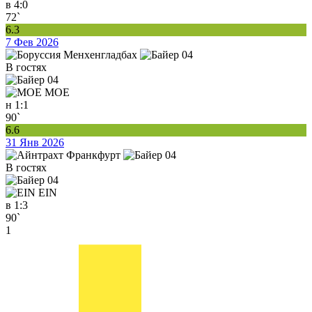
в
4:0
72`
6.3
7 Фев 2026
В гостях
MOE
н
1:1
90`
6.6
31 Янв 2026
В гостях
EIN
в
1:3
90`
1