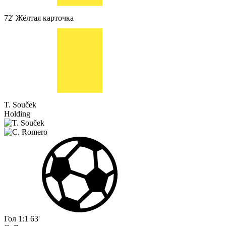
72'
Жёлтая карточка
T. Souček
Holding
Гол
1:1
63'