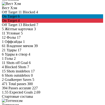
Вест Хэм
Off Target
11
Blocked
4
On Target
6
On Target
4
Off Target
13
Blocked
7
5
Жёлтые карточки
3
11
Угловые
5
12
Фолы
17
1
Оффсайды
1
61
Владение мячом
39
21
Удары
17
6
Удары в створ
4
1
Голы
2
11
Shots off Goal
6
4
Blocked Shots
7
15
Shots insidebox
17
6
Shots outsidebox
0
2
Goalkeeper Saves
5
471
Total passes
300
394
Passes accurate
227
1.55
Expected Goals
2.69
Стартовые составы
Тоттенхэм