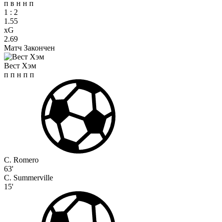
п
в
н
н
п
1
:
2
1.55
xG
2.69
Матч Закончен
Вест Хэм
п
п
н
п
п
C. Romero
63'
C. Summerville
15'