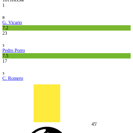
1
в
G. Vicario
7.2
23
з
Pedro Porro
7.5
17
з
C. Romero
45'