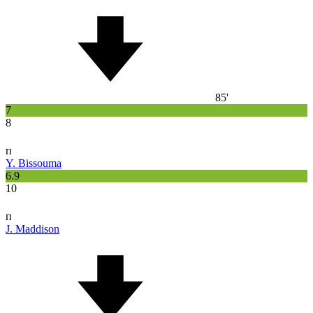
85'
7
8
п
Y. Bissouma
6.9
10
п
J. Maddison