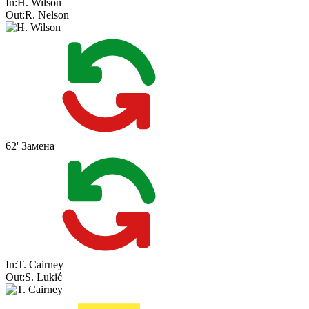
In:
H. Wilson
Out:
R. Nelson
62'
Замена
In:
T. Cairney
Out:
S. Lukić