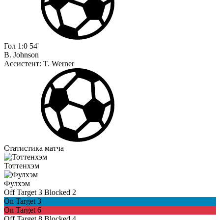
Гол
1:0
54'
B. Johnson
Ассистент:
T. Werner
Статистика матча
Тоттенхэм
Фулхэм
Off Target
3
Blocked
2
On Target
3
On Target
6
Off Target
8
Blocked
4