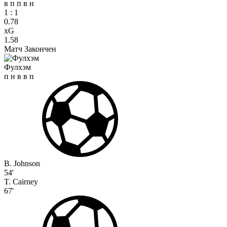
в
п
п
в
н
1
:
1
0.78
xG
1.58
Матч Закончен
Фулхэм
п
н
в
в
п
B. Johnson
54'
T. Cairney
67'