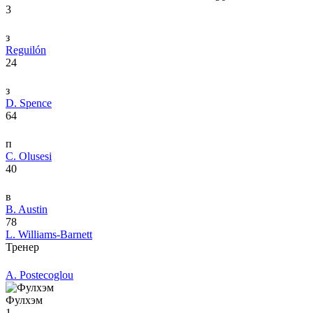
3
з
Reguilón
24
з
D. Spence
64
п
C. Olusesi
40
в
B. Austin
78
L. Williams-Barnett
Тренер
A. Postecoglou
Фулхэм
1