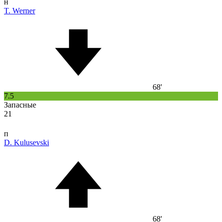
н
T. Werner
68'
7.5
Запасные
21
п
D. Kulusevski
68'