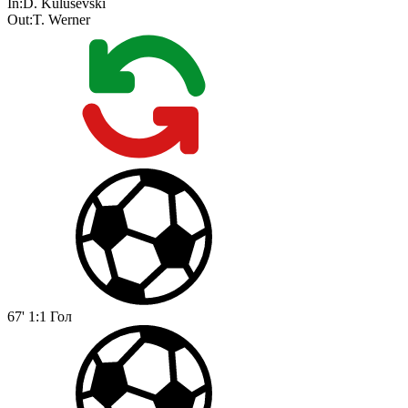
In:
D. Kulusevski
Out:
T. Werner
67'
1:1
Гол