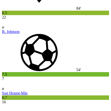
84'
6.5
22
н
B. Johnson
54'
7.5
7
н
Son Heung-Min
6.7
16