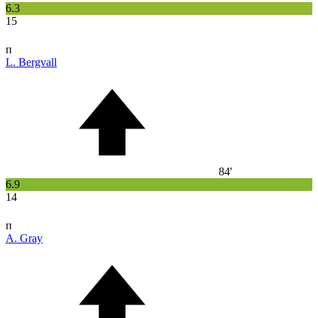
6.3
15
п
L. Bergvall
84'
6.9
14
п
A. Gray