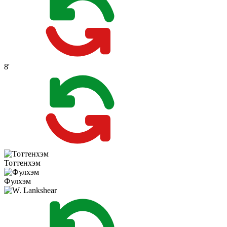
8'
Тоттенхэм
Фулхэм