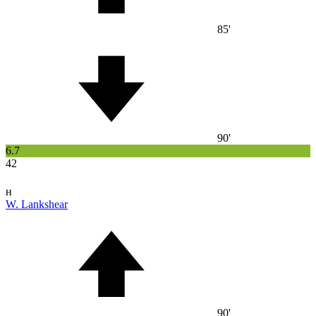
85'
90'
6.7
42
н
W. Lankshear
90'