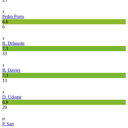
з
Pedro Porro
6.6
6
з
R. Drăgușin
7.3
33
з
B. Davies
7.3
13
з
D. Udogie
6.9
29
п
P. Sarr