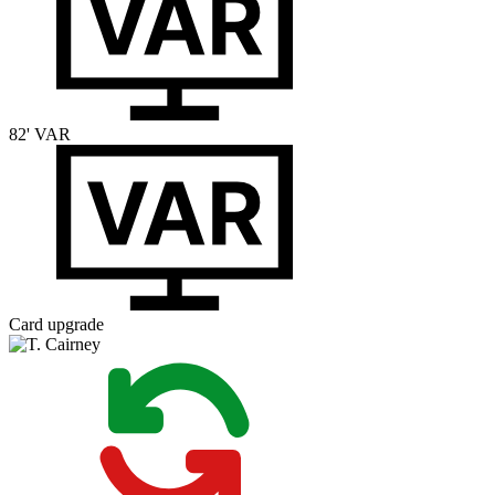
82'
VAR
Card upgrade