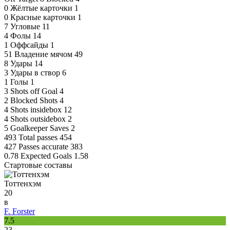
0
Жёлтые карточки
1
0
Красные карточки
1
7
Угловые
11
4
Фолы
14
1
Оффсайды
1
51
Владение мячом
49
8
Удары
14
3
Удары в створ
6
1
Голы
1
3
Shots off Goal
4
2
Blocked Shots
4
4
Shots insidebox
12
4
Shots outsidebox
2
5
Goalkeeper Saves
2
493
Total passes
454
427
Passes accurate
383
0.78
Expected Goals
1.58
Стартовые составы
Тоттенхэм
20
в
F. Forster
7.5
23