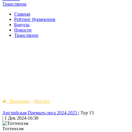
Трансляции
Главная
Рейтинг букмекеров
Бонусы
Новости
Трансляции
Homepage
›
Matches
›
Английская Премьер-лига 2024-2025
|
Тур 13
|
1 Дек 2024
-
16:30
Тоттенхэм