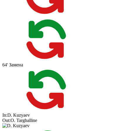
64'
Замена
In:
D. Kuzyaev
Out:
O. Targhalline