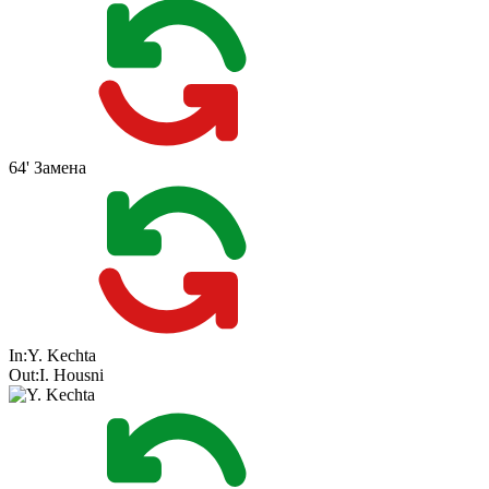
64'
Замена
In:
Y. Kechta
Out:
I. Housni