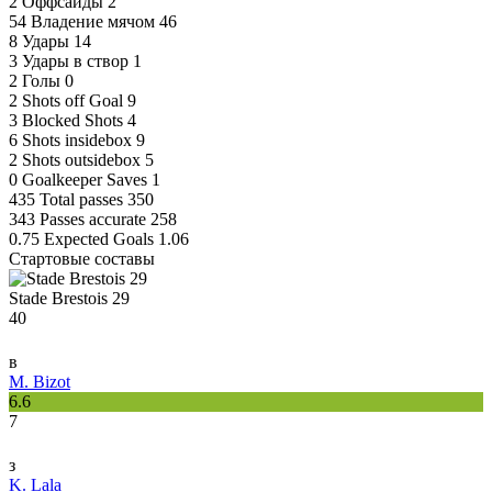
2
Оффсайды
2
54
Владение мячом
46
8
Удары
14
3
Удары в створ
1
2
Голы
0
2
Shots off Goal
9
3
Blocked Shots
4
6
Shots insidebox
9
2
Shots outsidebox
5
0
Goalkeeper Saves
1
435
Total passes
350
343
Passes accurate
258
0.75
Expected Goals
1.06
Стартовые составы
Stade Brestois 29
40
в
M. Bizot
6.6
7
з
K. Lala