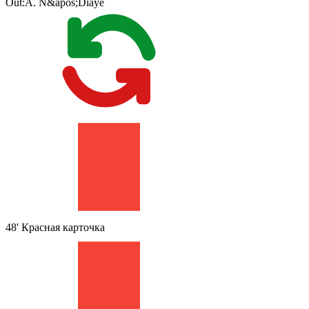
Out:
A. N&apos;Diaye
48'
Красная карточка