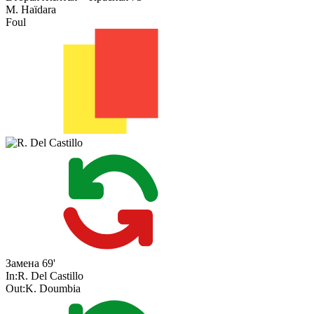
M. Haïdara
Foul
Замена
69'
In:
R. Del Castillo
Out:
K. Doumbia