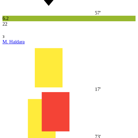
57'
6.2
22
з
M. Haïdara
17'
73'