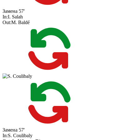
Замена
57'
In:
I. Salah
Out:
M. Baldé
Замена
57'
In:
S. Coulibaly