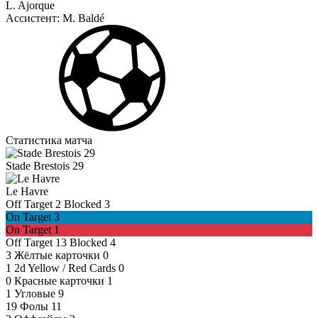
L. Ajorque
Ассистент:
M. Baldé
Статистика матча
Stade Brestois 29
Le Havre
Off Target
2
Blocked
3
On Target
3
On Target
1
Off Target
13
Blocked
4
3
Жёлтые карточки
0
1
2d Yellow / Red Cards
0
0
Красные карточки
1
1
Угловые
9
19
Фолы
11