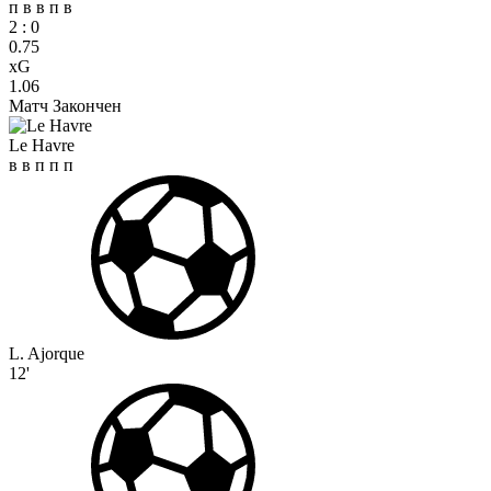
п
в
в
п
в
2
:
0
0.75
xG
1.06
Матч Закончен
Le Havre
в
в
п
п
п
L. Ajorque
12'