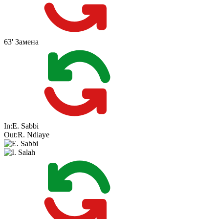
63'
Замена
In:
E. Sabbi
Out:
R. Ndiaye