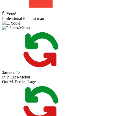
É. Youté
Professional foul last man
Замена
46'
In:
P. Lees-Melou
Out:
M. Pereira Lage