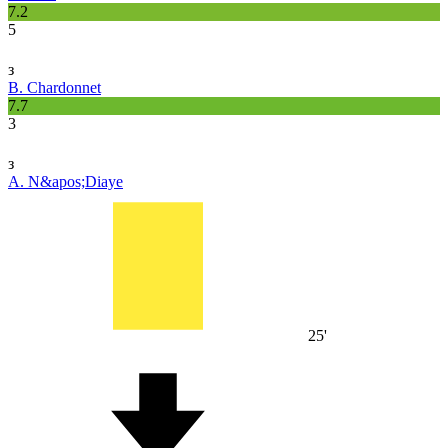
7.2
5
з
B. Chardonnet
7.7
3
з
A. N&apos;Diaye
25'