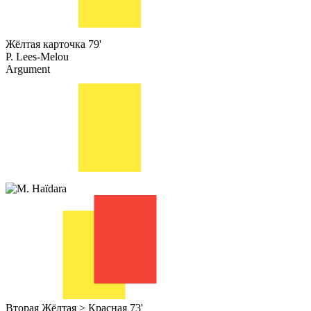
Жёлтая карточка
79'
P. Lees-Melou
Argument
Вторая Жёлтая > Красная
73'