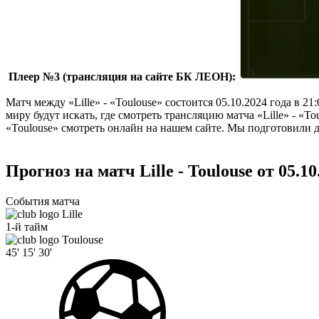
Плеер №3 (трансляция на сайте БК ЛЕОН):
Матч между «Lille» - «Toulouse» состоится 05.10.2024 года в 
миру будут искать, где смотреть трансляцию матча «Lille» - «T
«Toulouse» смотреть онлайн на нашем сайте. Мы подготовили д
Прогноз на матч Lille - Toulouse от 05.10
События матча
Lille
1-й тайм
Toulouse
45'
15'
30'