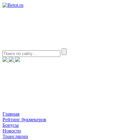
Главная
Рейтинг букмекеров
Бонусы
Новости
Трансляции