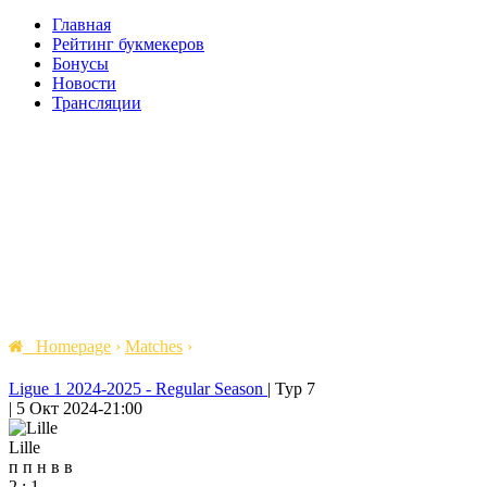
Главная
Рейтинг букмекеров
Бонусы
Новости
Трансляции
Homepage
›
Matches
›
Ligue 1 2024-2025 - Regular Season
|
Тур 7
|
5 Окт 2024
-
21:00
Lille
п
п
н
в
в
2
:
1