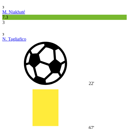
з
M. Niakhaté
7.3
3
з
N. Tagliafico
22'
67'