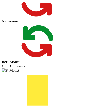
65'
Замена
In:
F. Mollet
Out:
B. Thomas