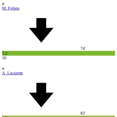
н
M. Fofana
74'
7.2
10
н
A. Lacazette
83'