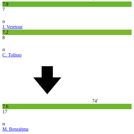
7.9
7
п
J. Veretout
7.2
8
п
C. Tolisso
74'
7.6
17
н
M. Benrahma