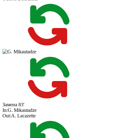
Замена
83'
In:
G. Mikautadze
Out:
A. Lacazette