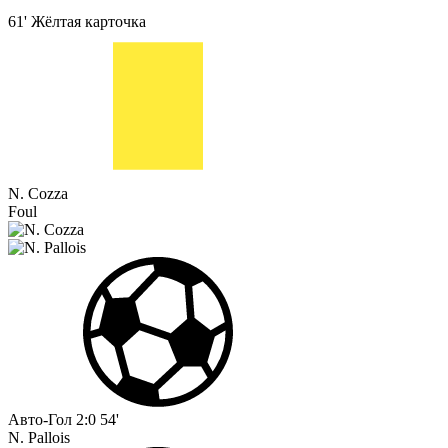
61'
Жёлтая карточка
N. Cozza
Foul
Авто-Гол
2:0
54'
N. Pallois