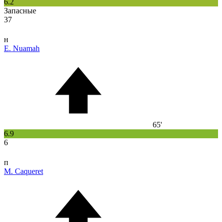
6.2
Запасные
37
н
E. Nuamah
65'
6.9
6
п
M. Caqueret