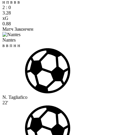
н
п
в
в
в
2
:
0
3.28
xG
0.88
Матч Закончен
Nantes
в
в
п
н
н
N. Tagliafico
22'