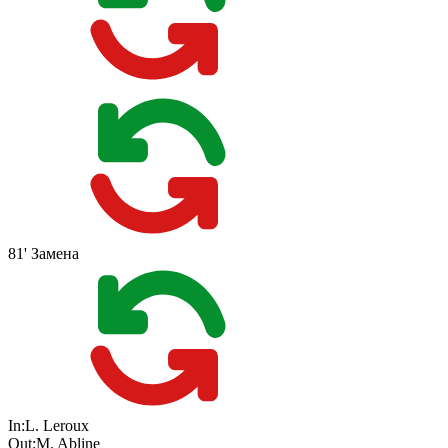
81'
Замена
In:
L. Leroux
Out:
M. Abline