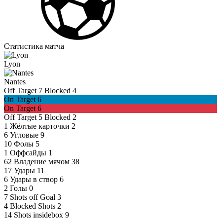
Статистика матча
Lyon
Nantes
Off Target
7
Blocked
4
On Target
6
On Target
6
Off Target
5
Blocked
2
1
Жёлтые карточки
2
6
Угловые
9
10
Фолы
5
1
Оффсайды
1
62
Владение мячом
38
17
Удары
11
6
Удары в створ
6
2
Голы
0
7
Shots off Goal
3
4
Blocked Shots
2
14
Shots insidebox
9