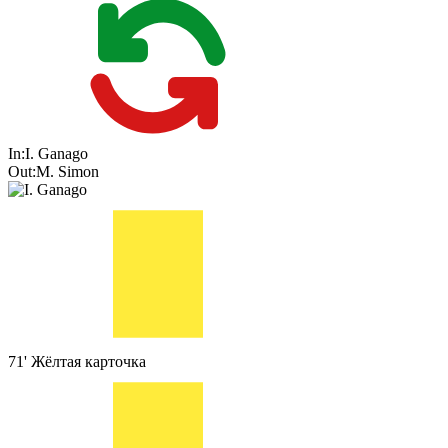
In:
I. Ganago
Out:
M. Simon
71'
Жёлтая карточка