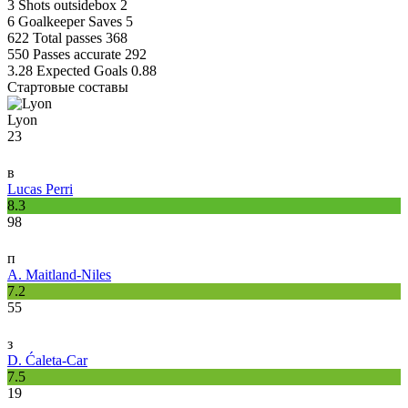
3
Shots outsidebox
2
6
Goalkeeper Saves
5
622
Total passes
368
550
Passes accurate
292
3.28
Expected Goals
0.88
Стартовые составы
Lyon
23
в
Lucas Perri
8.3
98
п
A. Maitland-Niles
7.2
55
з
D. Ćaleta-Car
7.5
19