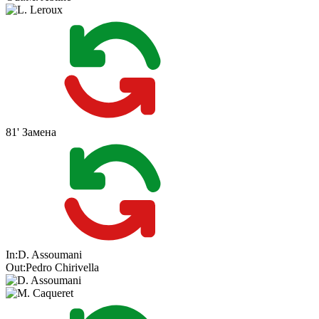
81'
Замена
In:
D. Assoumani
Out:
Pedro Chirivella