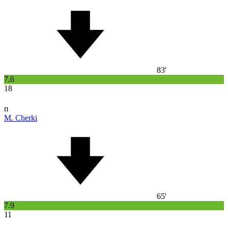
83'
7.6
18
п
M. Cherki
65'
7.9
11