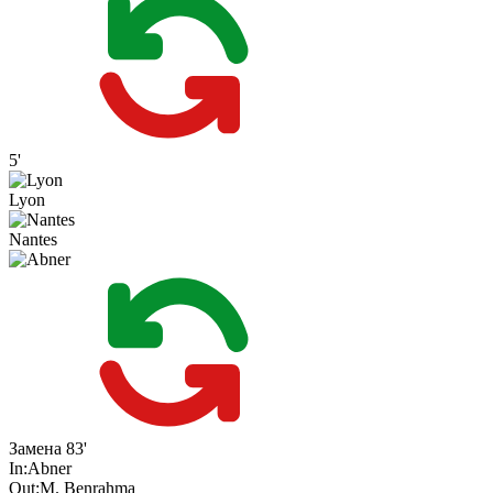
5'
Lyon
Nantes
Замена
83'
In:
Abner
Out:
M. Benrahma