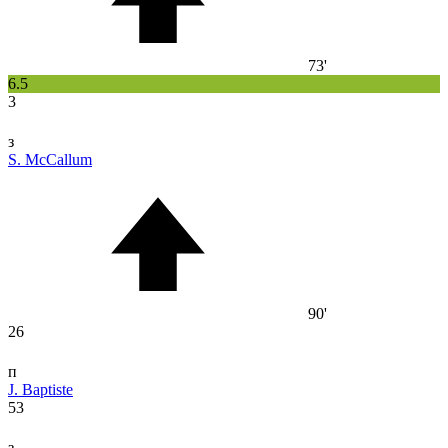
73'
6.5
3
з
S. McCallum
90'
26
п
J. Baptiste
53
з