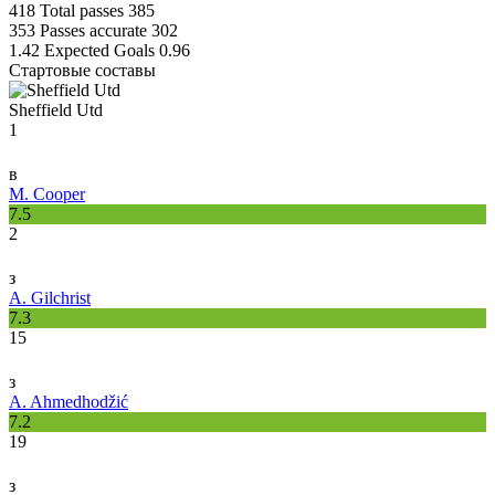
418
Total passes
385
353
Passes accurate
302
1.42
Expected Goals
0.96
Стартовые составы
Sheffield Utd
1
в
M. Cooper
7.5
2
з
A. Gilchrist
7.3
15
з
A. Ahmedhodžić
7.2
19
з