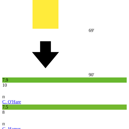
69'
90'
7.9
10
п
C. O'Hare
7.5
8
п
G. Hamer