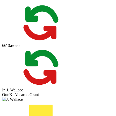
66'
Замена
In:
J. Wallace
Out:
K. Ahearne-Grant