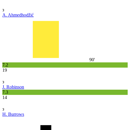
з
A. Ahmedhodžić
90'
7.2
19
з
J. Robinson
7.3
14
з
H. Burrows