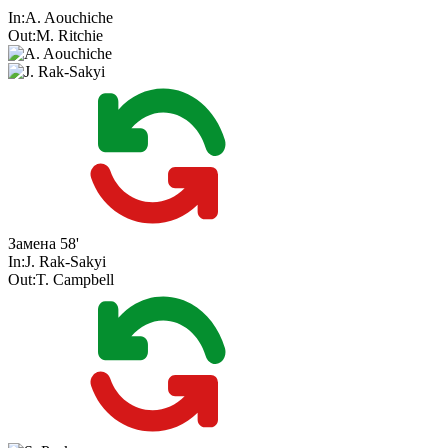
In:
A. Aouchiche
Out:
M. Ritchie
Замена
58'
In:
J. Rak-Sakyi
Out:
T. Campbell