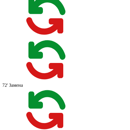
72'
Замена