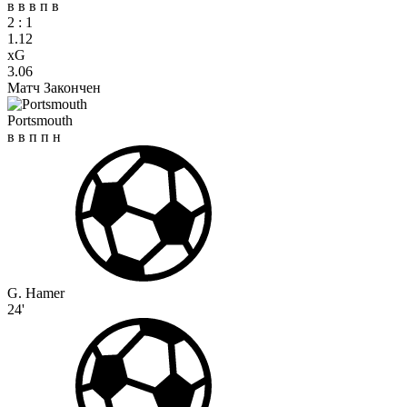
в
в
в
п
в
2
:
1
1.12
xG
3.06
Матч Закончен
Portsmouth
в
в
п
п
н
G. Hamer
24'