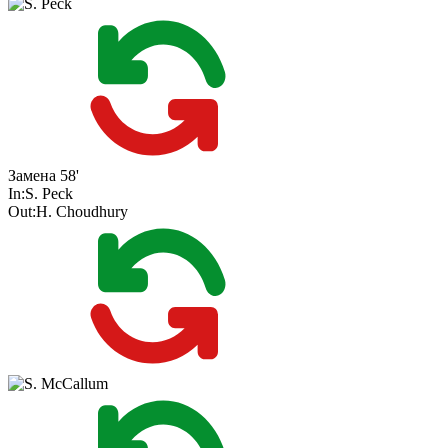
Замена
58'
In:
S. Peck
Out:
H. Choudhury