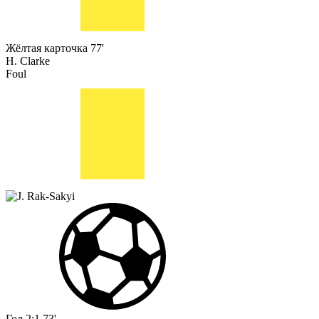
Жёлтая карточка
77'
H. Clarke
Foul
Гол
2:1
73'