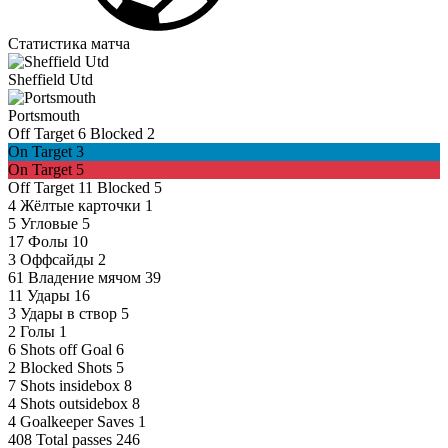
Статистика матча
Sheffield Utd
Portsmouth
Off Target
6
Blocked
2
On Target
3
On Target
5
Off Target
11
Blocked
5
4
Жёлтые карточки
1
5
Угловые
5
17
Фолы
10
3
Оффсайды
2
61
Владение мячом
39
11
Удары
16
3
Удары в створ
5
2
Голы
1
6
Shots off Goal
6
2
Blocked Shots
5
7
Shots insidebox
8
4
Shots outsidebox
8
4
Goalkeeper Saves
1
408
Total passes
246