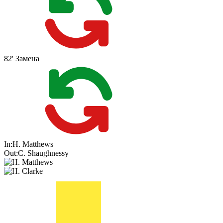
82'
Замена
In:
H. Matthews
Out:
C. Shaughnessy