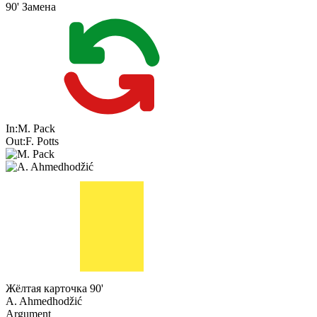
90'
Замена
In:
M. Pack
Out:
F. Potts
Жёлтая карточка
90'
A. Ahmedhodžić
Argument