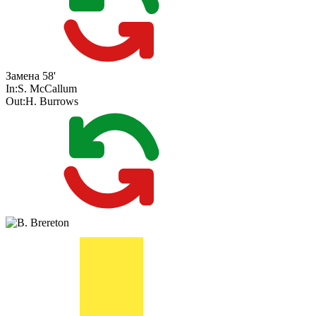
Замена
58'
In:
S. McCallum
Out:
H. Burrows