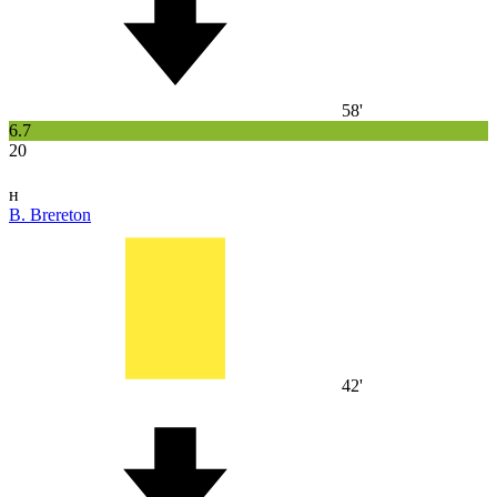
58'
6.7
20
н
B. Brereton
42'