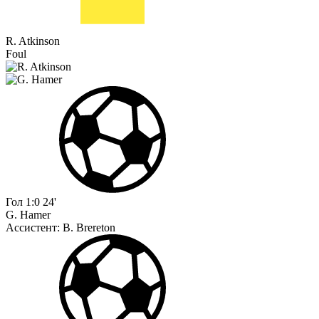
R. Atkinson
Foul
Гол
1:0
24'
G. Hamer
Ассистент:
B. Brereton