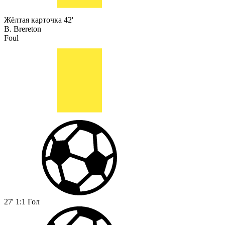
Жёлтая карточка
42'
B. Brereton
Foul
27'
1:1
Гол