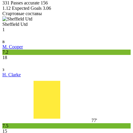
331
Passes accurate
156
1.12
Expected Goals
3.06
Стартовые составы
Sheffield Utd
1
в
M. Cooper
7.2
18
з
H. Clarke
77'
7.5
15