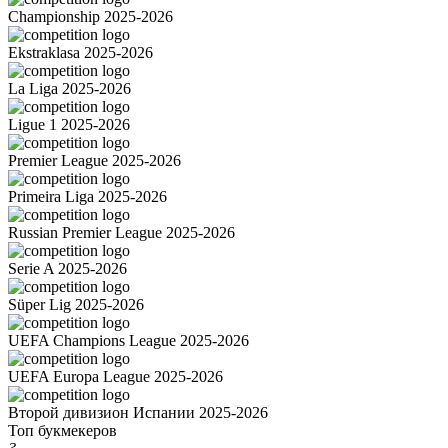
Championship 2025-2026
Ekstraklasa 2025-2026
La Liga 2025-2026
Ligue 1 2025-2026
Premier League 2025-2026
Primeira Liga 2025-2026
Russian Premier League 2025-2026
Serie A 2025-2026
Süper Lig 2025-2026
UEFA Champions League 2025-2026
UEFA Europa League 2025-2026
Второй дивизион Испании 2025-2026
Топ букмекеров