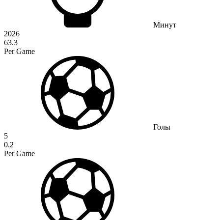
Минут
2026
63.3
Per Game
Голы
5
0.2
Per Game