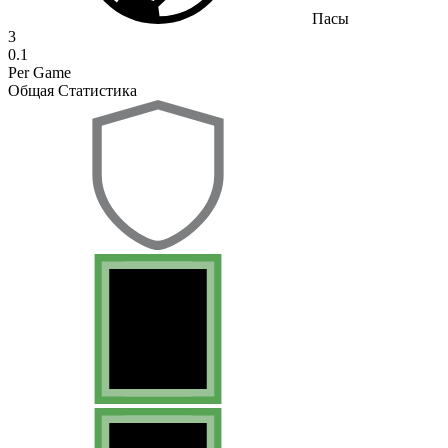
Пасы
3
0.1
Per Game
Общая Статистика