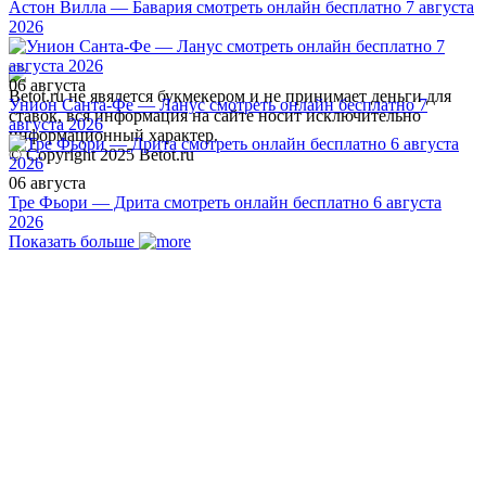
Астон Вилла — Бавария смотреть онлайн бесплатно 7 августа
2026
06 августа
Betot.ru не явялется букмекером и не принимает деньги для
Унион Санта-Фе — Ланус смотреть онлайн бесплатно 7
ставок, вся информация на сайте носит исключительно
августа 2026
информационный характер.
© Copyright 2025 Betot.ru
06 августа
Тре Фьори — Дрита смотреть онлайн бесплатно 6 августа
2026
Показать больше