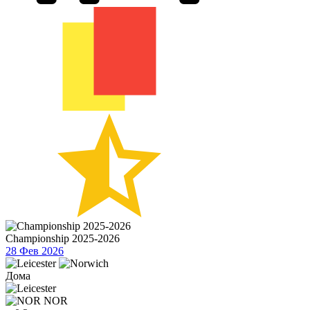
Championship 2025-2026
28 Фев 2026
Дома
NOR