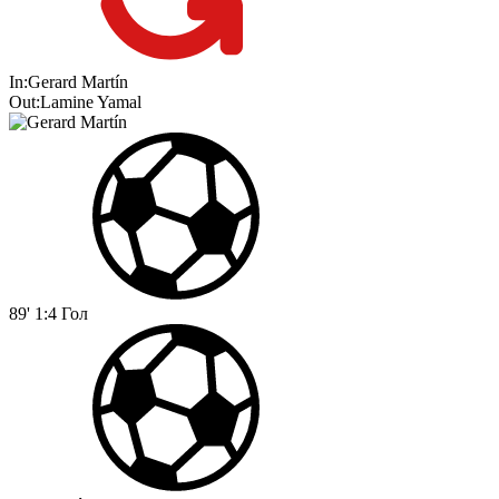
In:
Gerard Martín
Out:
Lamine Yamal
89'
1:4
Гол