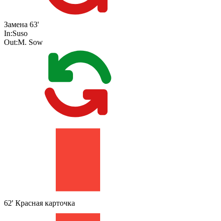
Замена
63'
In:
Suso
Out:
M. Sow
62'
Красная карточка