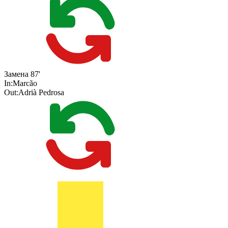
Замена
87'
In:
Marcão
Out:
Adrià Pedrosa