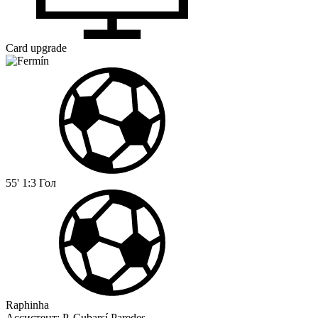
Card upgrade
55'
1:3
Гол
Raphinha
Ассистент:
P. Cubarsí Paredes