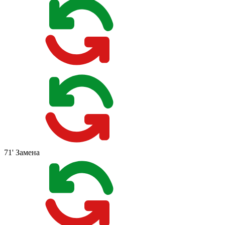
71'
Замена