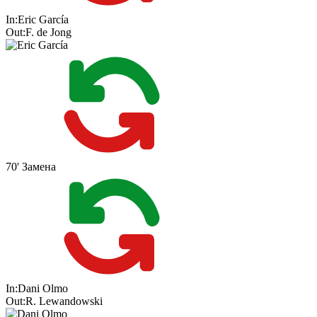
In:
Eric García
Out:
F. de Jong
70'
Замена
In:
Dani Olmo
Out:
R. Lewandowski