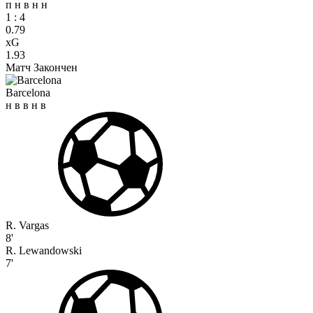
п
н
в
н
н
1
:
4
0.79
xG
1.93
Матч Закончен
Barcelona
н
в
в
н
в
R. Vargas
8'
R. Lewandowski
7'