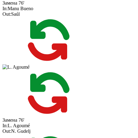
Замена
76'
In:
Manu Bueno
Out:
Saúl
Замена
76'
In:
L. Agoumé
Out:
N. Gudelj