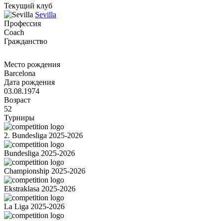
Текущий клуб
Sevilla
Профессия
Coach
Гражданство
Место рождения
Barcelona
Дата рождения
03.08.1974
Возраст
52
Турниры
2. Bundesliga 2025-2026
Bundesliga 2025-2026
Championship 2025-2026
Ekstraklasa 2025-2026
La Liga 2025-2026