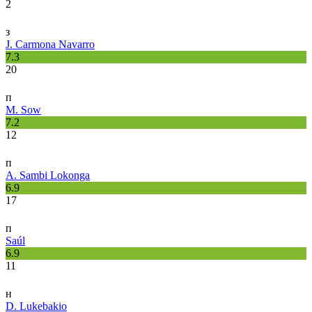
2
з
J. Carmona Navarro
7.3
20
п
M. Sow
7.2
12
п
A. Sambi Lokonga
6.9
17
п
Saúl
6.9
11
н
D. Lukebakio