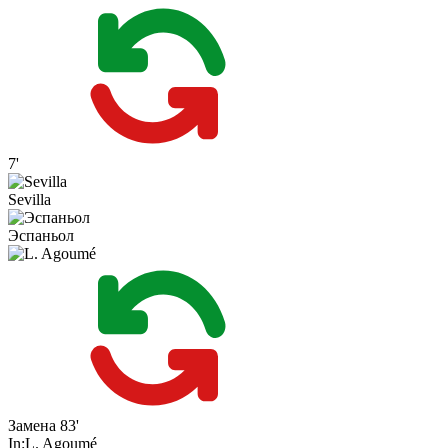
7'
Sevilla
Эспаньол
Замена
83'
In:
L. Agoumé