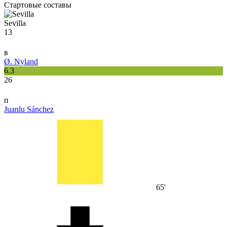
Стартовые составы
Sevilla
13
в
Ø. Nyland
6.3
26
п
Juanlu Sánchez
65'