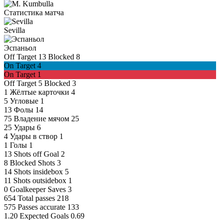
Статистика матча
Sevilla
Эспаньол
Off Target
13
Blocked
8
On Target
4
On Target
1
Off Target
5
Blocked
3
1
Жёлтые карточки
4
5
Угловые
1
13
Фолы
14
75
Владение мячом
25
25
Удары
6
4
Удары в створ
1
1
Голы
1
13
Shots off Goal
2
8
Blocked Shots
3
14
Shots insidebox
5
11
Shots outsidebox
1
0
Goalkeeper Saves
3
654
Total passes
218
575
Passes accurate
133
1.20
Expected Goals
0.69