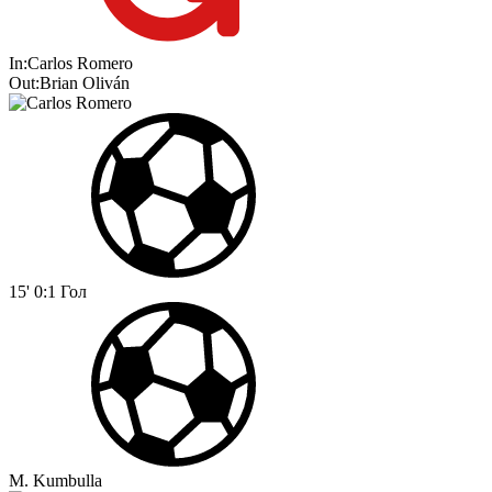
In:
Carlos Romero
Out:
Brian Oliván
15'
0:1
Гол
M. Kumbulla