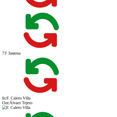
73'
Замена
In:
F. Calero Villa
Out:
Álvaro Tejero