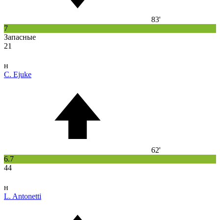
83'
7
Запасные
21
н
C. Ejuke
62'
6.7
44
н
L. Antonetti