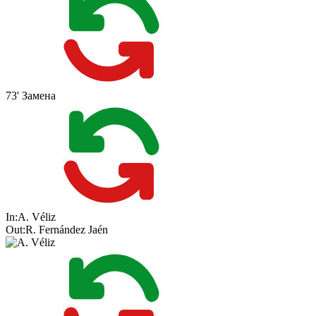
73'
Замена
In:
A. Véliz
Out:
R. Fernández Jaén