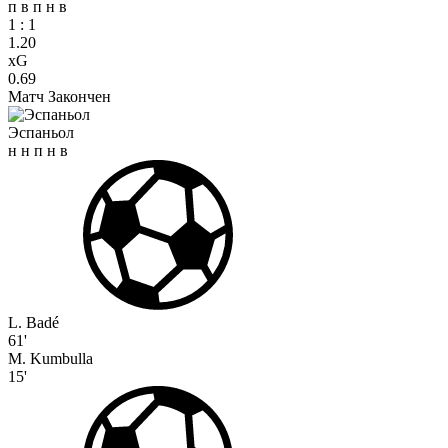
п
в
п
н
в
1
:
1
1.20
xG
0.69
Матч Закончен
Эспаньол
н
н
п
н
в
L. Badé
61'
M. Kumbulla
15'