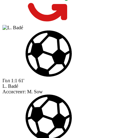
Гол
1:1
61'
L. Badé
Ассистент:
M. Sow