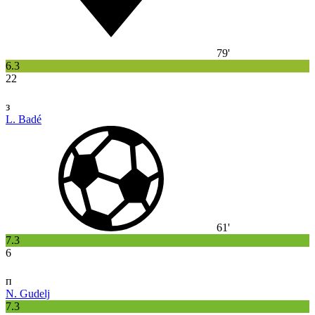
79'
6.3
22
з
L. Badé
61'
7.3
6
п
N. Gudelj
7.3