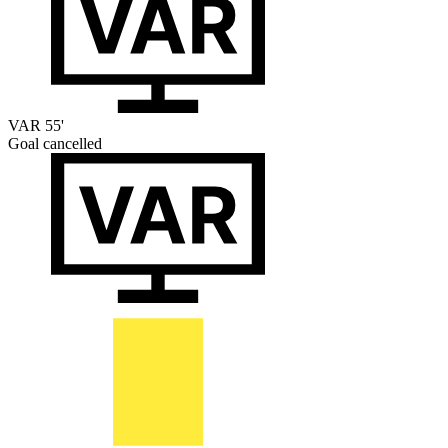
VAR
55'
Goal cancelled