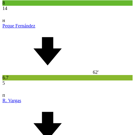
8
14
н
Peque Fernández
62'
6.7
5
п
R. Vargas