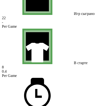
Игр сыграно
22
-
Per Game
В старте
8
0.4
Per Game