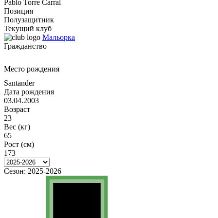
Pablo Torre Carral
Позиция
Полузащитник
Текущий клуб
Мальорка
Гражданство
Место рождения
Santander
Дата рождения
03.04.2003
Возраст
23
Вес (кг)
65
Рост (см)
173
Сезон:
2025-2026