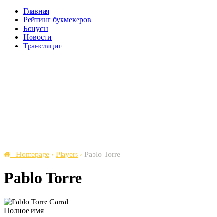
Главная
Рейтинг букмекеров
Бонусы
Новости
Трансляции
Homepage
›
Players
›
Pablo Torre
Pablo Torre
Полное имя