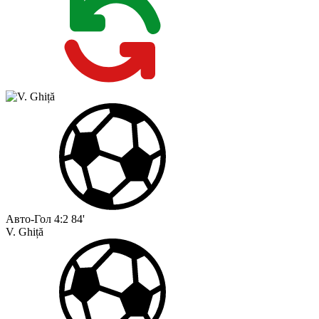
Авто-Гол
4:2
84'
V. Ghiță