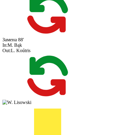
Замена
88'
In:
M. Bąk
Out:
L. Koútris