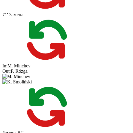
71'
Замена
In:
M. Minchev
Out:
F. Rózga
Замена
64'