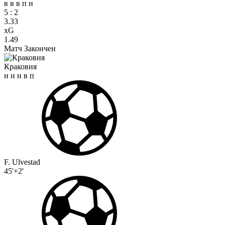
в
в
в
п
н
5
:
2
3.33
xG
1.49
Матч Закончен
Краковия
н
н
н
в
п
F. Ulvestad
45'+2'