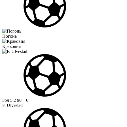
Погонь
Краковия
Гол
5:2
90' +6'
F. Ulvestad