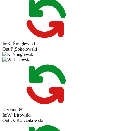
In:
K. Śmiglewski
Out:
P. Sokołowski
Замена
85'
In:
W. Lisowski
Out:
O. Korczakowski