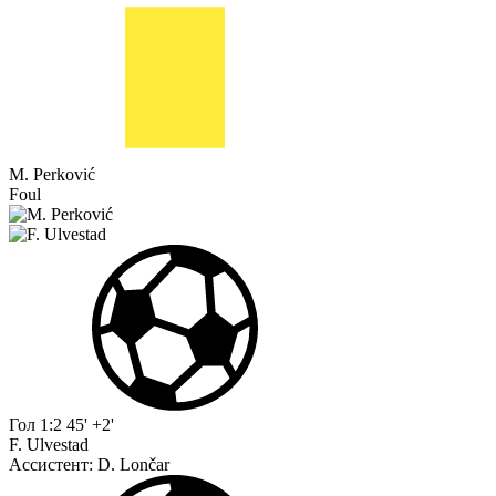
M. Perković
Foul
Гол
1:2
45' +2'
F. Ulvestad
Ассистент:
D. Lončar