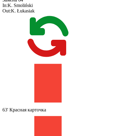
In:
K. Smoliński
Out:
K. Łukasiak
63'
Красная карточка