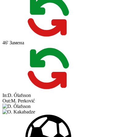
46'
Замена
In:
D. Ólafsson
Out:
M. Perković