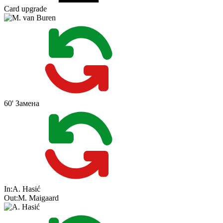
Card upgrade
60'
Замена
In:
A. Hasić
Out:
M. Maigaard