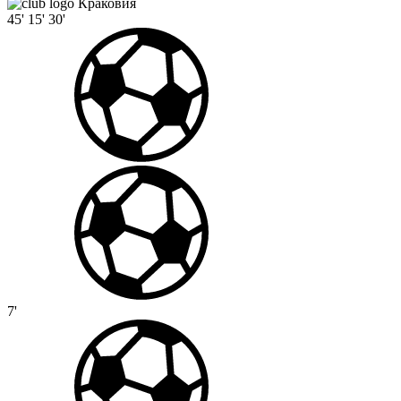
Краковия
45'
15'
30'
7'