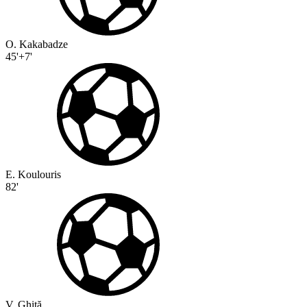
O. Kakabadze
45'+7'
E. Koulouris
82'
V. Ghiță