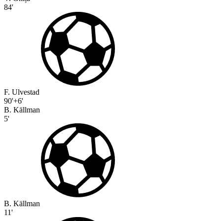
84'
F. Ulvestad
90'+6'
B. Källman
5'
B. Källman
11'