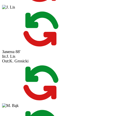
Замена
88'
In:
J. Lis
Out:
K. Grosicki