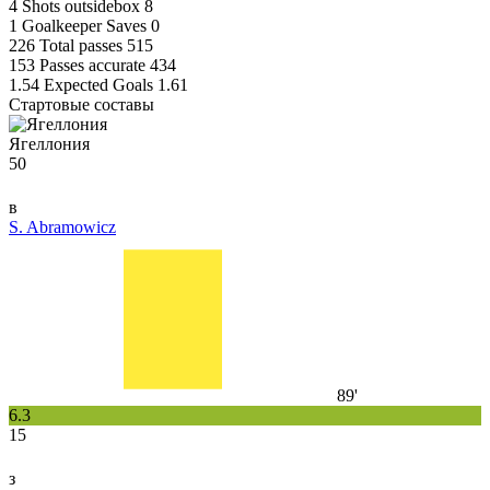
4
Shots outsidebox
8
1
Goalkeeper Saves
0
226
Total passes
515
153
Passes accurate
434
1.54
Expected Goals
1.61
Стартовые составы
Ягеллония
50
в
S. Abramowicz
89'
6.3
15
з