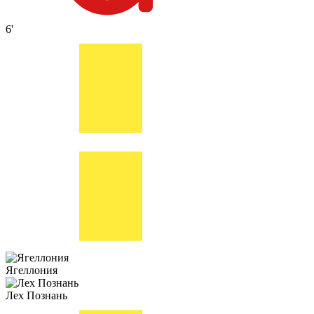
6'
Ягеллония
Лех Познань