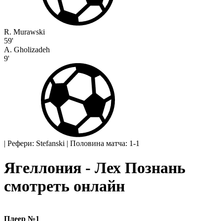
R. Murawski
59'
A. Gholizadeh
9'
|
Рефери: Stefanski
|
Половина матча: 1-1
Ягеллония - Лех Познань
смотреть онлайн
Плеер №1