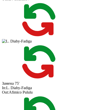
Замена
75'
In:
L. Diaby-Fadiga
Out:
Afimico Pululu