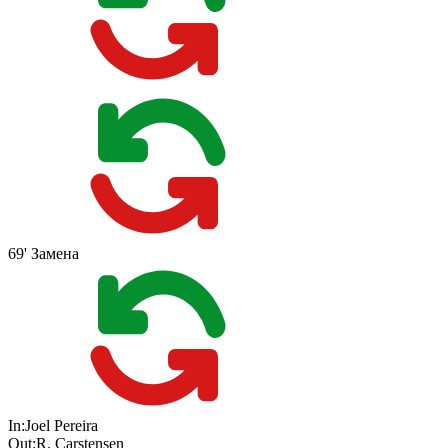
69'
Замена
In:
Joel Pereira
Out:
R. Carstensen