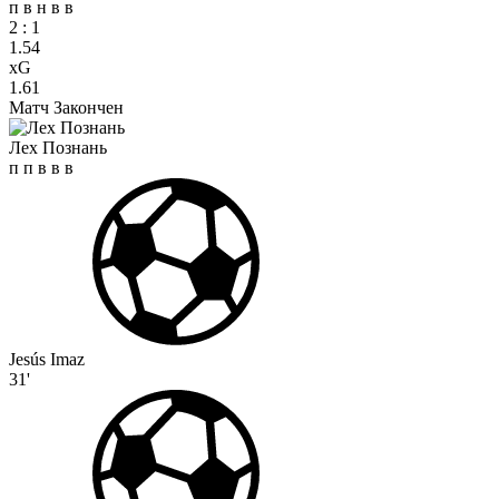
п
в
н
в
в
2
:
1
1.54
xG
1.61
Матч Закончен
Лех Познань
п
п
в
в
в
Jesús Imaz
31'