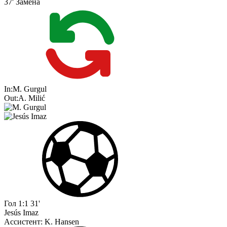
37'
Замена
In:
M. Gurgul
Out:
A. Milić
Гол
1:1
31'
Jesús Imaz
Ассистент:
K. Hansen