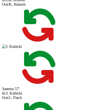
Out:
K. Hansen
Замена
57'
In:
J. Kubicki
Out:
L. Flach