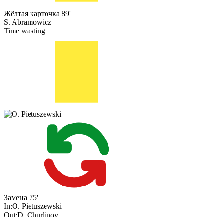
Жёлтая карточка
89'
S. Abramowicz
Time wasting
Замена
75'
In:
O. Pietuszewski
Out:
D. Churlinov