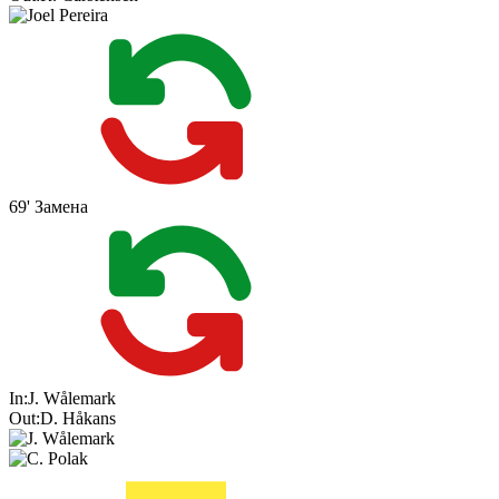
69'
Замена
In:
J. Wålemark
Out:
D. Håkans