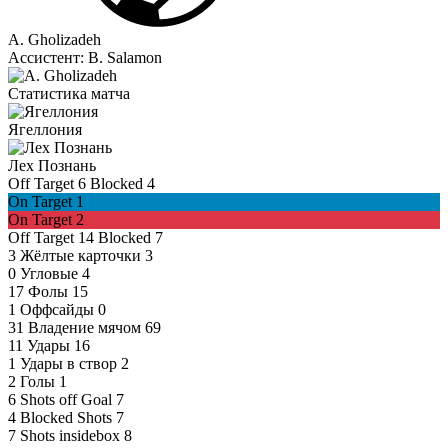
A. Gholizadeh
Ассистент:
B. Salamon
Статистика матча
Ягеллония
Лех Познань
Off Target
6
Blocked
4
On Target
1
On Target
2
Off Target
14
Blocked
7
3
Жёлтые карточки
3
0
Угловые
4
17
Фолы
15
1
Оффсайды
0
31
Владение мячом
69
11
Удары
16
1
Удары в створ
2
2
Голы
1
6
Shots off Goal
7
4
Blocked Shots
7
7
Shots insidebox
8