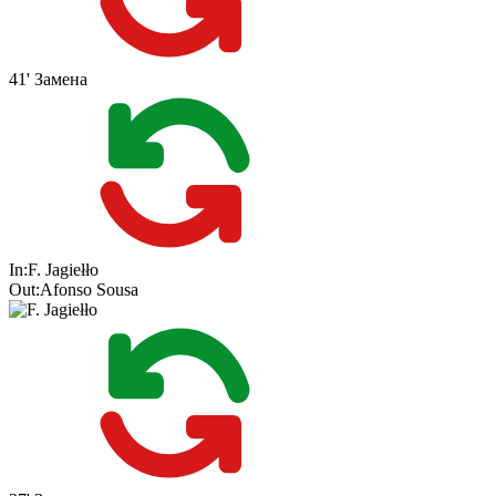
41'
Замена
In:
F. Jagiełło
Out:
Afonso Sousa