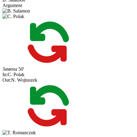
Argument
Замена
50'
In:
C. Polak
Out:
N. Wojtuszek