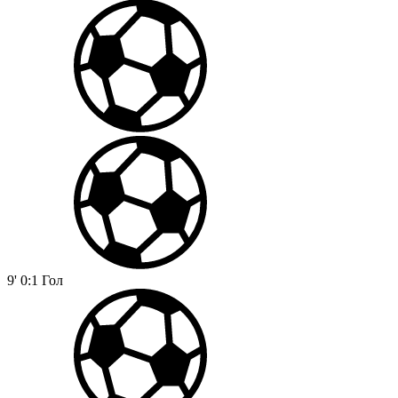
9'
0:1
Гол