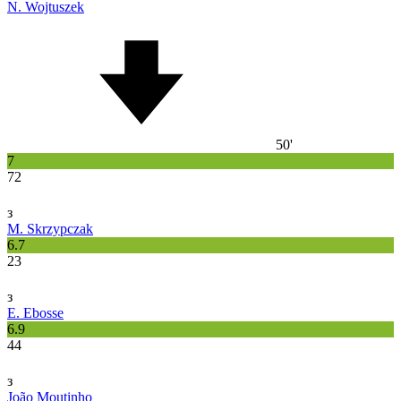
N. Wojtuszek
50'
7
72
з
M. Skrzypczak
6.7
23
з
E. Ebosse
6.9
44
з
João Moutinho