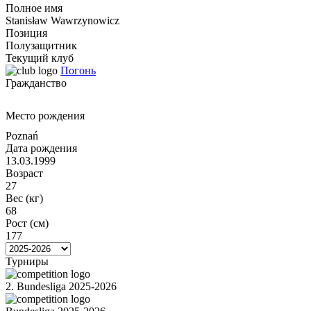
Полное имя
Stanisław Wawrzynowicz
Позиция
Полузащитник
Текущий клуб
Погонь
Гражданство
Место рождения
Poznań
Дата рождения
13.03.1999
Возраст
27
Вес (кг)
68
Рост (см)
177
Турниры
2. Bundesliga 2025-2026