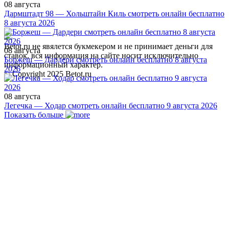
08 августа
Дармштадт 98 — Хольштайн Киль смотреть онлайн бесплатно
8 августа 2026
Betot.ru не явялется букмекером и не принимает деньги для
08 августа
ставок, вся информация на сайте носит исключительно
Боржеш — Дардери смотреть онлайн бесплатно 8 августа
информационный характер.
2026
© Copyright 2025 Betot.ru
08 августа
Легечка — Ходар смотреть онлайн бесплатно 9 августа 2026
Показать больше