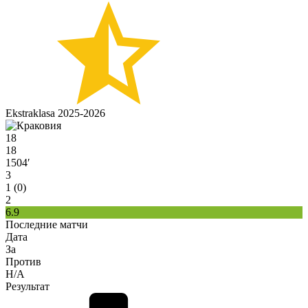
Ekstraklasa 2025-2026
18
18
1504′
3
1 (0)
2
6.9
Последние матчи
Дата
За
Против
H/A
Результат