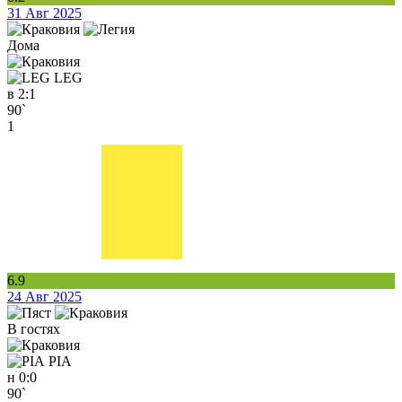
31 Авг 2025
Дома
LEG
в
2:1
90`
1
6.9
24 Авг 2025
В гостях
PIA
н
0:0
90`