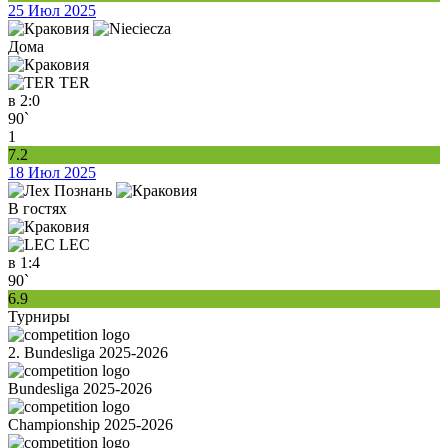
25 Июл 2025
Дома
TER
в
2:0
90`
1
7.2
18 Июл 2025
В гостях
LEC
в
1:4
90`
6.9
Турниры
2. Bundesliga 2025-2026
Bundesliga 2025-2026
Championship 2025-2026