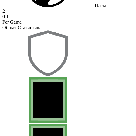
Пасы
2
0.1
Per Game
Общая Статистика