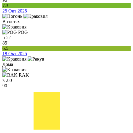
90`
7.3
25 Окт 2025
В гостях
POG
п
2:1
85`
6.5
18 Окт 2025
Дома
RAK
в
2:0
90`