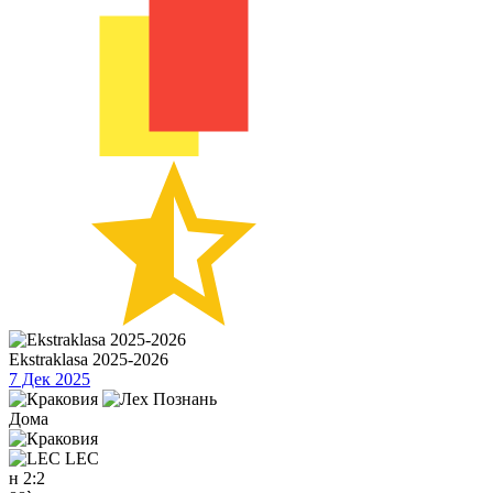
Ekstraklasa 2025-2026
7 Дек 2025
Дома
LEC
н
2:2