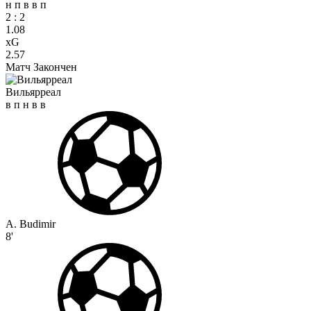
н
п
в
в
п
2
:
2
1.08
xG
2.57
Матч Закончен
Вильярреал
в
п
н
в
в
A. Budimir
8'