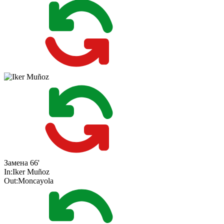
Замена
66'
In:
Iker Muñoz
Out:
Moncayola