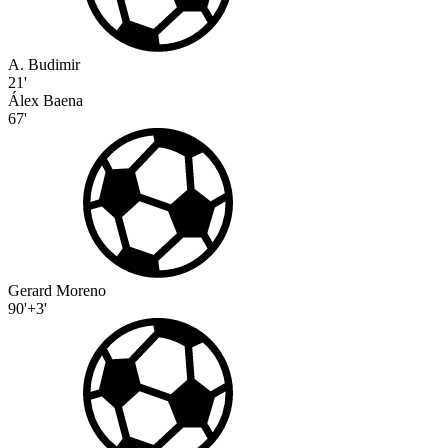
A. Budimir
21'
Álex Baena
67'
Gerard Moreno
90'+3'