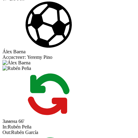
Álex Baena
Ассистент:
Yeremy Pino
Замена
66'
In:
Rubén Peña
Out:
Rubén García