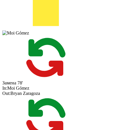
Замена
78'
In:
Moi Gómez
Out:
Bryan Zaragoza