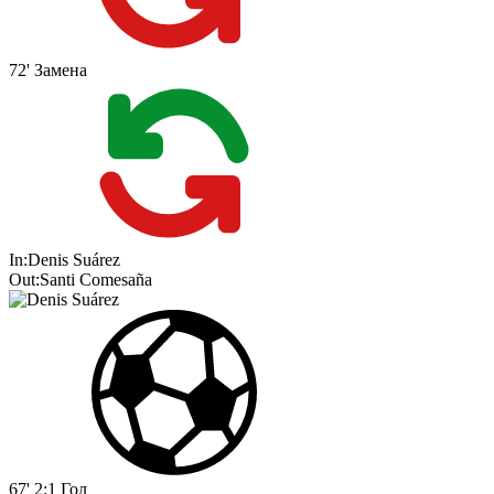
72'
Замена
In:
Denis Suárez
Out:
Santi Comesaña
67'
2:1
Гол