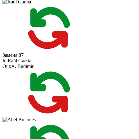
Замена
87'
In:
Raúl García
Out:
A. Budimir