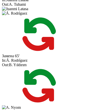
Out:
A. Tuhami
Замена
65'
In:
Á. Rodríguez
Out:
B. Yıldırım