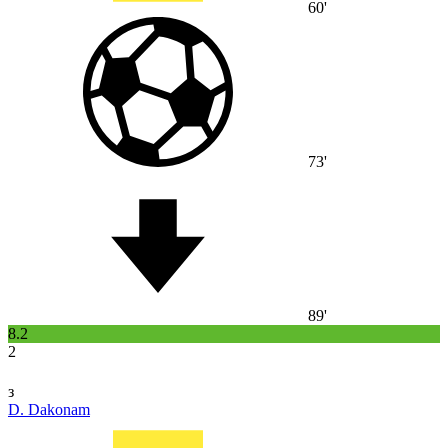
60'
73'
89'
8.2
2
з
D. Dakonam