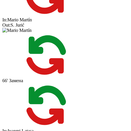
In:
Mario Martín
Out:
S. Jurić
66'
Замена
In:
Juanmi Latasa