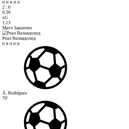
н
н
н
п
п
2
:
0
0.59
xG
1.13
Матч Закончен
Реал Вальядолид
п
в
п
п
н
Á. Rodríguez
70'