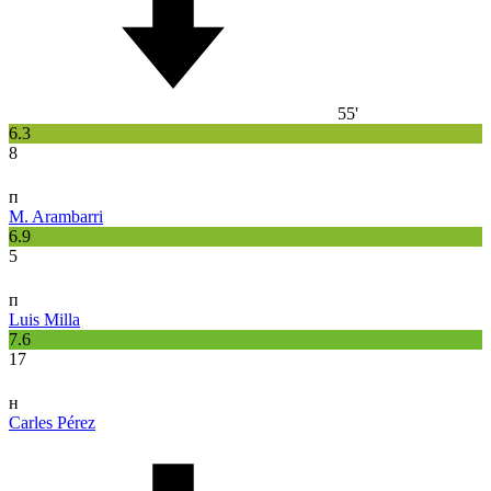
55'
6.3
8
п
M. Arambarri
6.9
5
п
Luis Milla
7.6
17
н
Carles Pérez