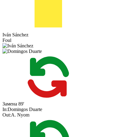
Iván Sánchez
Foul
Замена
89'
In:
Domingos Duarte
Out:
A. Nyom