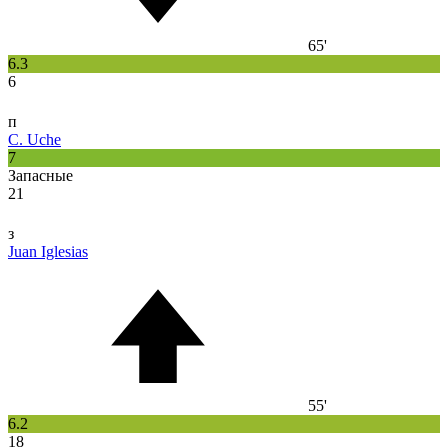
65'
6.3
6
п
C. Uche
7
Запасные
21
з
Juan Iglesias
55'
6.2
18