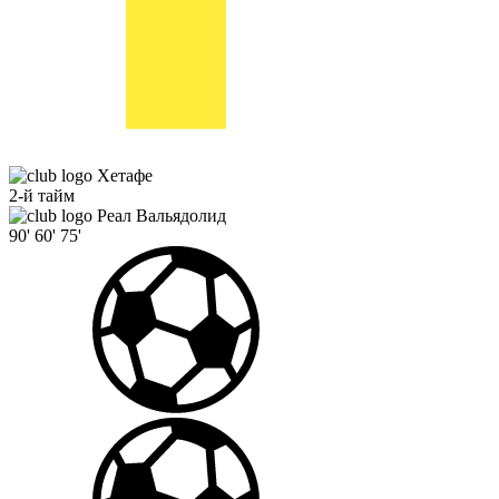
Хетафе
2-й тайм
Реал Вальядолид
90'
60'
75'