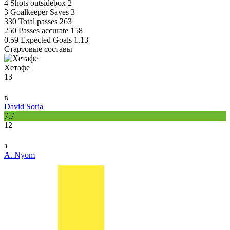
4
Shots outsidebox
2
3
Goalkeeper Saves
3
330
Total passes
263
250
Passes accurate
158
0.59
Expected Goals
1.13
Стартовые составы
Хетафе
13
в
David Soria
7.7
12
з
A. Nyom