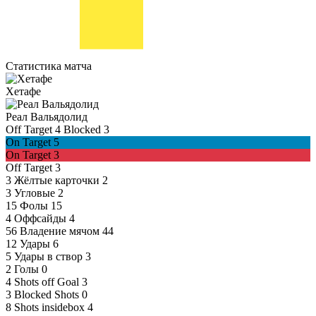
Статистика матча
Хетафе
Реал Вальядолид
Off Target
4
Blocked
3
On Target
5
On Target
3
Off Target
3
3
Жёлтые карточки
2
3
Угловые
2
15
Фолы
15
4
Оффсайды
4
56
Владение мячом
44
12
Удары
6
5
Удары в створ
3
2
Голы
0
4
Shots off Goal
3
3
Blocked Shots
0
8
Shots insidebox
4