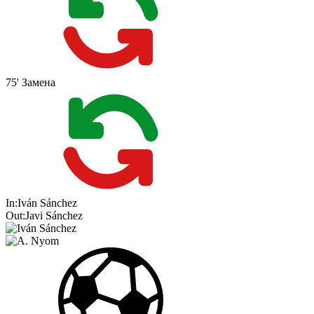
75'
Замена
In:
Iván Sánchez
Out:
Javi Sánchez