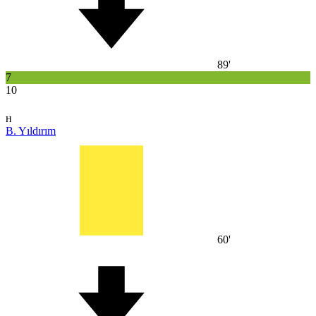
89'
7
10
н
B. Yıldırım
60'