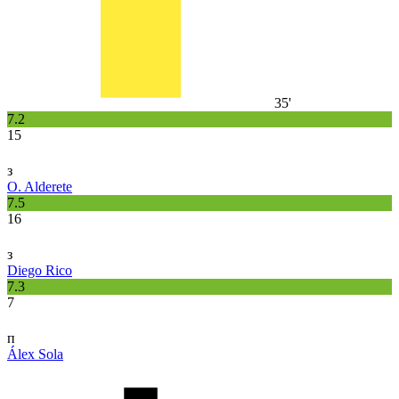
35'
7.2
15
з
O. Alderete
7.5
16
з
Diego Rico
7.3
7
п
Álex Sola