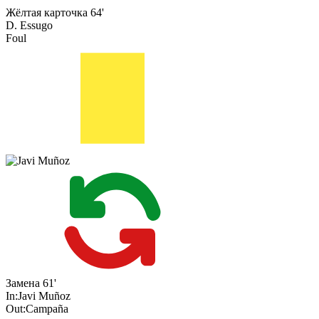
Жёлтая карточка
64'
D. Essugo
Foul
Замена
61'
In:
Javi Muñoz
Out:
Campaña