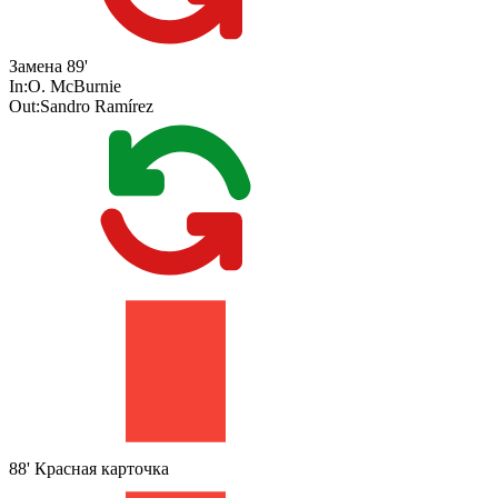
Замена
89'
In:
O. McBurnie
Out:
Sandro Ramírez
88'
Красная карточка