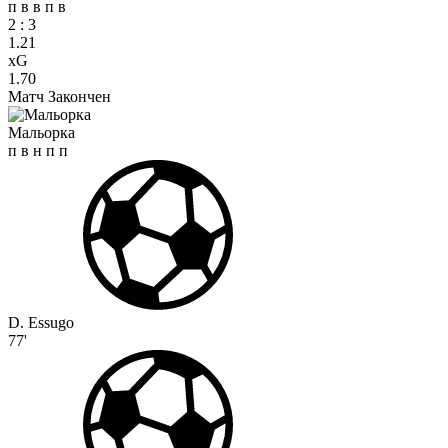
п
в
в
п
в
2
:
3
1.21
xG
1.70
Матч Закончен
Мальорка
п
в
н
п
п
D. Essugo
77'