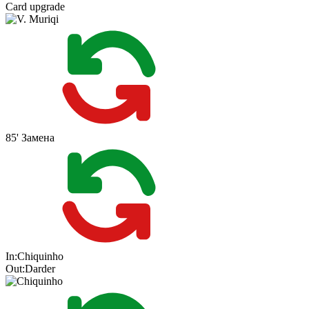
Card upgrade
85'
Замена
In:
Chiquinho
Out:
Darder