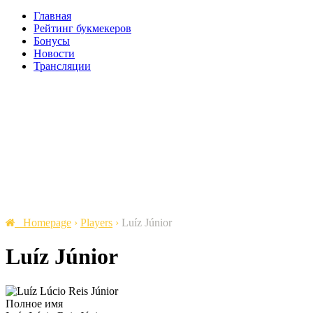
Главная
Рейтинг букмекеров
Бонусы
Новости
Трансляции
Homepage
›
Players
›
Luíz Júnior
Luíz Júnior
Полное имя