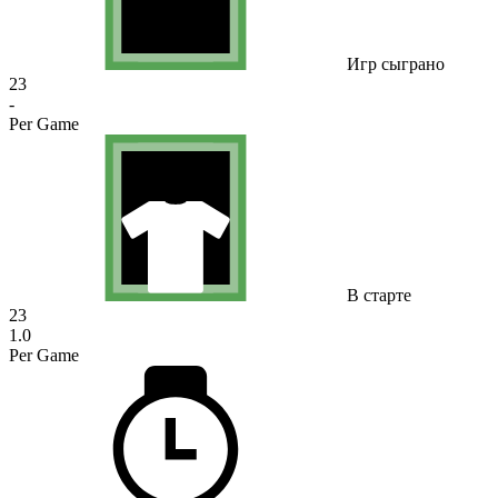
Игр сыграно
23
-
Per Game
В старте
23
1.0
Per Game