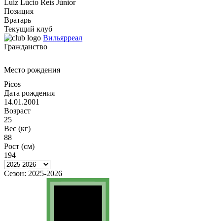
Luíz Lúcio Reis Júnior
Позиция
Вратарь
Текущий клуб
Вильярреал
Гражданство
Место рождения
Picos
Дата рождения
14.01.2001
Возраст
25
Вес (кг)
88
Рост (см)
194
Сезон:
2025-2026