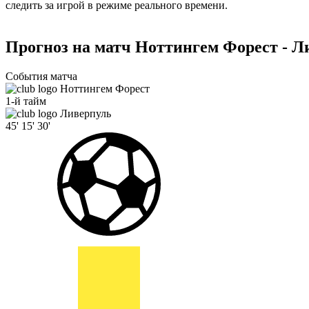
следить за игрой в режиме реального времени.
Прогноз на матч Ноттингем Форест - Ли
События матча
Ноттингем Форест
1-й тайм
Ливерпуль
45'
15'
30'