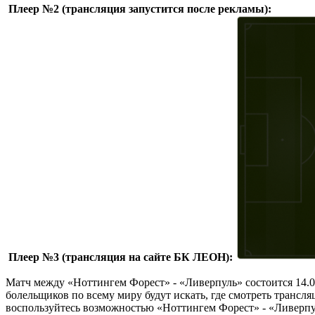
Плеер №2 (трансляция запустится после рекламы):
Плеер №3 (трансляция на сайте БК ЛЕОН):
Матч между «Ноттингем Форест» - «Ливерпуль» состоится 14.0
болельщиков по всему миру будут искать, где смотреть трансл
воспользуйтесь возможностью «Ноттингем Форест» - «Ливерпул