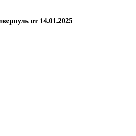
верпуль от 14.01.2025