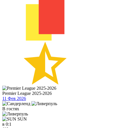
Premier League 2025-2026
11 Фев 2026
В гостях
SUN
в
0:1