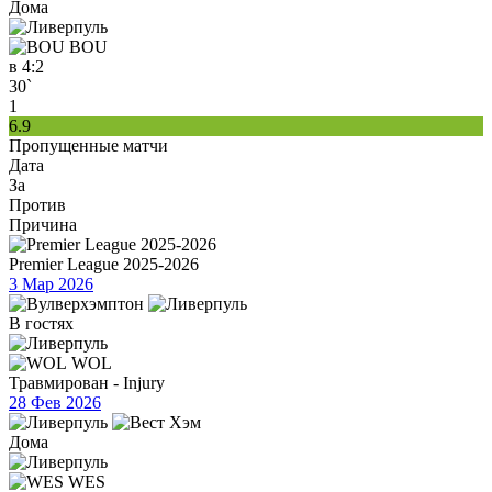
Дома
BOU
в
4:2
30`
1
6.9
Пропущенные матчи
Дата
За
Против
Причина
Premier League 2025-2026
3 Мар 2026
В гостях
WOL
Травмирован - Injury
28 Фев 2026
Дома
WES