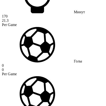
Минут
170
21.3
Per Game
Голы
0
0
Per Game