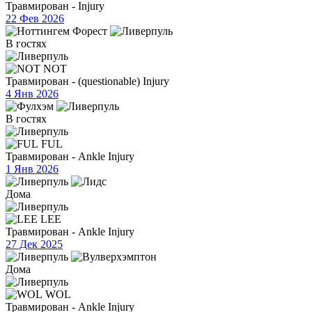
Травмирован - Injury
22 Фев 2026
В гостях
NOT
Травмирован - (questionable) Injury
4 Янв 2026
В гостях
FUL
Травмирован - Ankle Injury
1 Янв 2026
Дома
LEE
Травмирован - Ankle Injury
27 Дек 2025
Дома
WOL
Травмирован - Ankle Injury