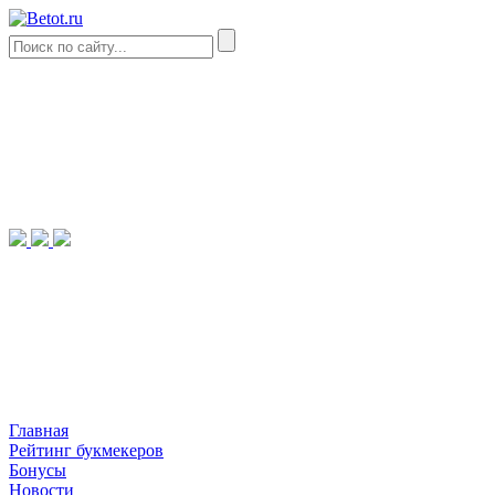
Главная
Рейтинг букмекеров
Бонусы
Новости