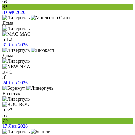
69`
6.9
8 Фев 2026
Дома
MAC
п
1:2
31 Янв 2026
Дома
NEW
в
4:1
3`
24 Янв 2026
В гостях
BOU
п
3:2
55`
7.3
17 Янв 2026