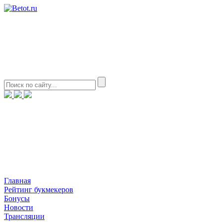
Главная
Рейтинг букмекеров
Бонусы
Новости
Трансляции