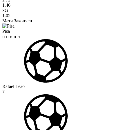
1.46
xG
1.05
Матч Закончен
Pisa
п
п
н
п
н
Rafael Leão
7'