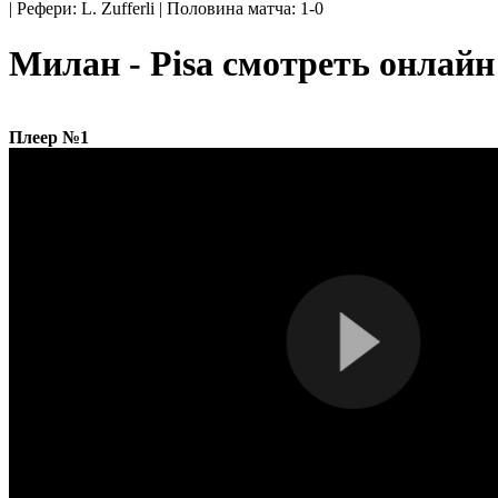
|
Рефери: L. Zufferli
|
Половина матча: 1-0
Милан - Pisa смотреть онлайн
Плеер №1