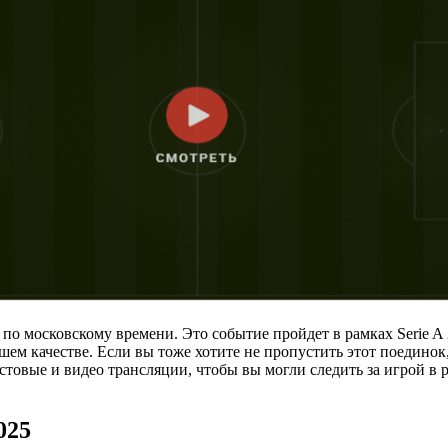
45 по московскому времени. Это событие пройдет в рамках Serie
ошем качестве. Если вы тоже хотите не пропустить этот поедино
стовые и видео трансляции, чтобы вы могли следить за игрой в 
025