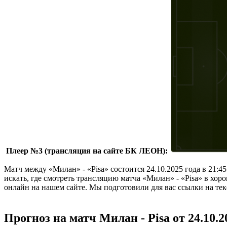
Плеер №3 (трансляция на сайте БК ЛЕОН):
Матч между «Милан» - «Pisa» состоится 24.10.2025 года в 21:
искать, где смотреть трансляцию матча «Милан» - «Pisa» в хор
онлайн на нашем сайте. Мы подготовили для вас ссылки на тек
Прогноз на матч Милан - Pisa от 24.10.2