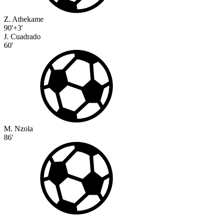
Z. Athekame
90'+3'
J. Cuadrado
60'
M. Nzola
86'