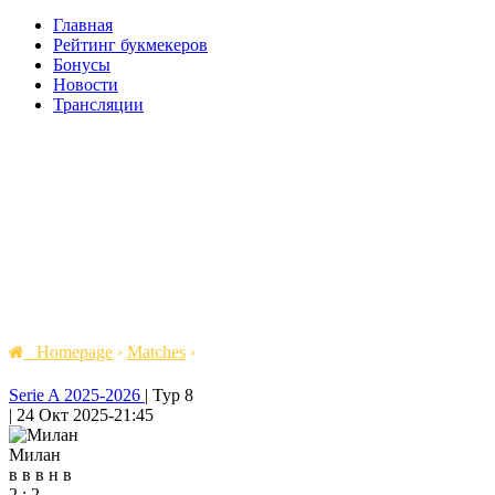
Главная
Рейтинг букмекеров
Бонусы
Новости
Трансляции
Homepage
›
Matches
›
Serie A 2025-2026
|
Тур 8
|
24 Окт 2025
-
21:45
Милан
в
в
в
н
в
2
:
2