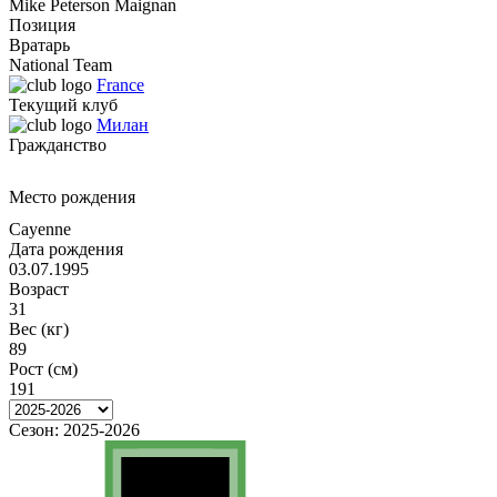
Mike Peterson Maignan
Позиция
Вратарь
National Team
France
Текущий клуб
Милан
Гражданство
Место рождения
Cayenne
Дата рождения
03.07.1995
Возраст
31
Вес (кг)
89
Рост (см)
191
Сезон:
2025-2026