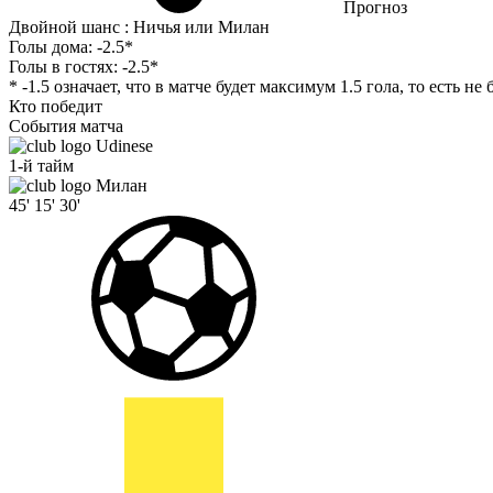
Прогноз
Двойной шанс : Ничья или Милан
Голы дома:
-2.5*
Голы в гостях:
-2.5*
* -1.5 означает, что в матче будет максимум 1.5 гола, то есть не
Кто победит
События матча
Udinese
1-й тайм
Милан
45'
15'
30'