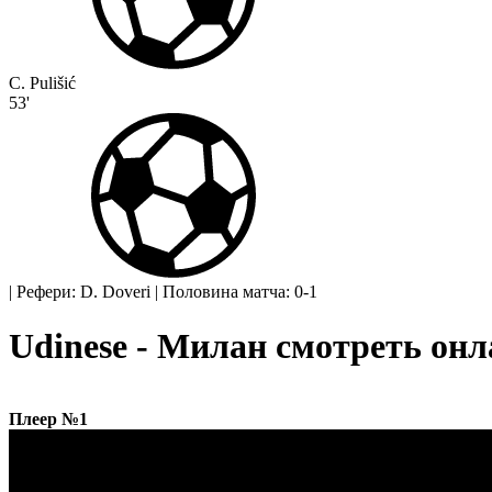
C. Pulišić
53'
|
Рефери: D. Doveri
|
Половина матча: 0-1
Udinese - Милан смотреть он
Плеер №1