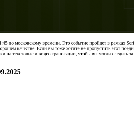
21:45 по московскому времени. Это событие пройдет в рамках Se
 хорошем качестве. Если вы тоже хотите не пропустить этот пое
ки на текстовые и видео трансляции, чтобы вы могли следить за
09.2025