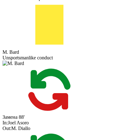
M. Bard
Unsportsmanlike conduct
Замена
88'
In:
Joel Asoro
Out:
M. Diallo