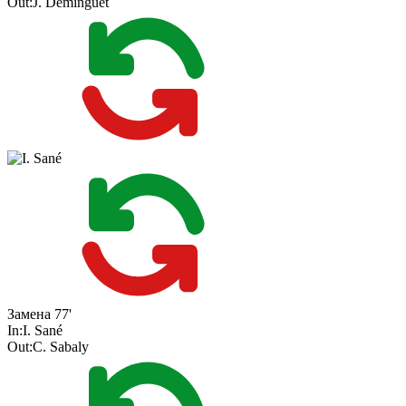
Out:
J. Deminguet
Замена
77'
In:
I. Sané
Out:
C. Sabaly