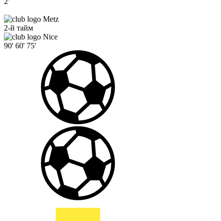
2'
Metz
2-й тайм
Nice
90'
60'
75'