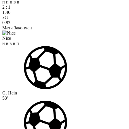
п
п
п
в
в
2
:
1
1.46
xG
0.83
Матч Закончен
Nice
н
в
в
в
п
G. Hein
53'