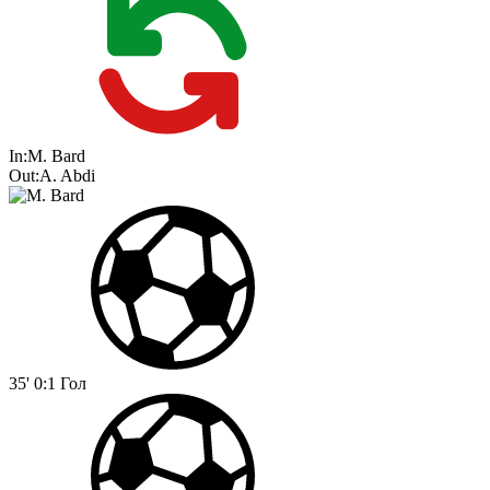
In:
M. Bard
Out:
A. Abdi
35'
0:1
Гол