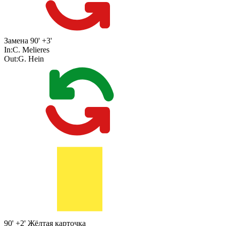
Замена
90' +3'
In:
C. Melieres
Out:
G. Hein
90' +2'
Жёлтая карточка