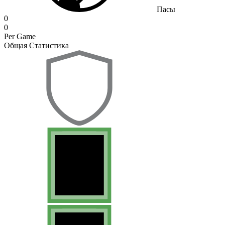
Пасы
0
0
Per Game
Общая Статистика