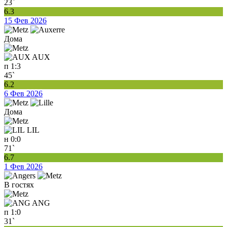
23`
6.3
15 Фев 2026
Дома
AUX
п
1:3
45`
6.2
6 Фев 2026
Дома
LIL
н
0:0
71`
6.7
1 Фев 2026
В гостях
ANG
п
1:0
31`