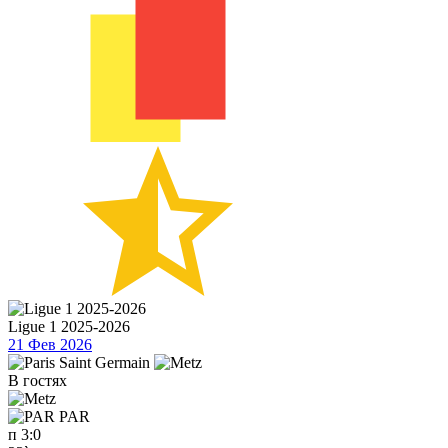
Ligue 1 2025-2026
21 Фев 2026
В гостях
PAR
п
3:0