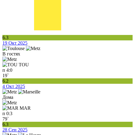
6.3
19 Окт 2025
В гостях
TOU
п
4:0
19`
6.2
4 Окт 2025
Дома
MAR
п
0:3
79`
6.3
28 Сен 2025