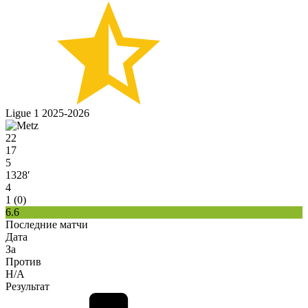
Ligue 1 2025-2026
22
17
5
1328′
4
1 (0)
6.6
Последние матчи
Дата
За
Против
H/A
Результат