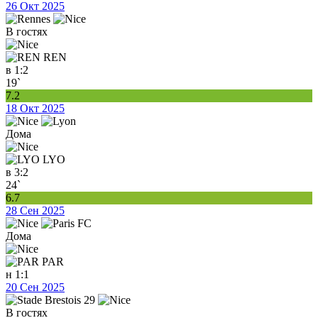
26 Окт 2025
В гостях
REN
в
1:2
19`
7.2
18 Окт 2025
Дома
LYO
в
3:2
24`
6.7
28 Сен 2025
Дома
PAR
н
1:1
20 Сен 2025
В гостях