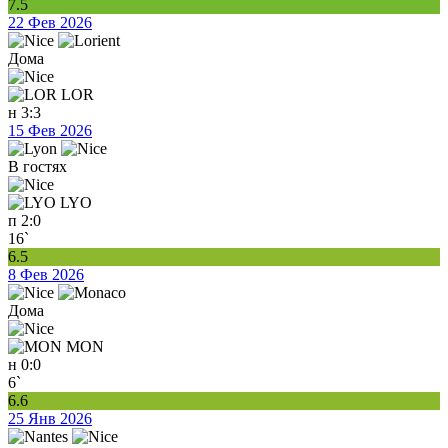
7.5
22 Фев 2026
Дома
LOR
н
3:3
15 Фев 2026
В гостях
LYO
п
2:0
16`
6.5
8 Фев 2026
Дома
MON
н
0:0
6`
6.6
25 Янв 2026