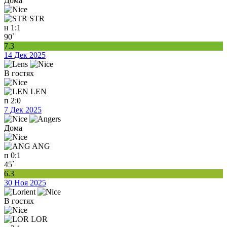
Дома
STR
н
1:1
90`
7.3
14 Дек 2025
В гостях
LEN
п
2:0
7 Дек 2025
Дома
ANG
п
0:1
45`
6.3
30 Ноя 2025
В гостях
LOR