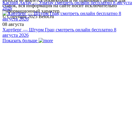
Betot.ru не явялется букмекером и не принимает деньги для
Каспий Актау — Улытау смотреть онлайн бесплатно 8 августа
ставок, вся информация на сайте носит исключительно
2026
информационный характер.
© Copyright 2025 Betot.ru
08 августа
Хартберг — Штурм Грац смотреть онлайн бесплатно 8
августа 2026
Показать больше