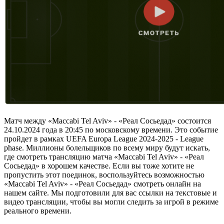
Матч между «Maccabi Tel Aviv» - «Реал Сосьедад» состоится
24.10.2024 года в 20:45 по московскому времени. Это событие
пройдет в рамках UEFA Europa League 2024-2025 - League
phase. Миллионы болельщиков по всему миру будут искать,
где смотреть трансляцию матча «Maccabi Tel Aviv» - «Реал
Сосьедад» в хорошем качестве. Если вы тоже хотите не
пропустить этот поединок, воспользуйтесь возможностью
«Maccabi Tel Aviv» - «Реал Сосьедад» смотреть онлайн на
нашем сайте. Мы подготовили для вас ссылки на текстовые и
видео трансляции, чтобы вы могли следить за игрой в режиме
реального времени.