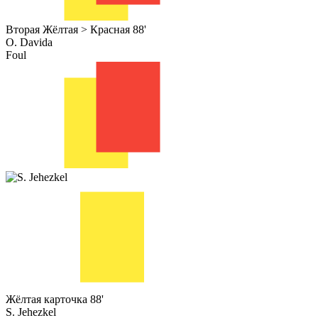
Вторая Жёлтая > Красная
88'
O. Davida
Foul
Жёлтая карточка
88'
S. Jehezkel