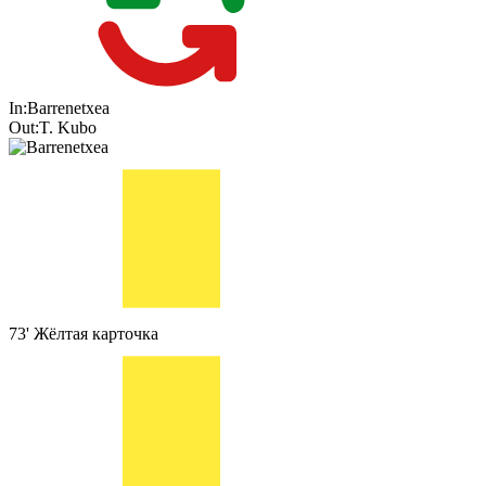
In:
Barrenetxea
Out:
T. Kubo
73'
Жёлтая карточка