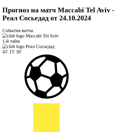
Прогноз на матч Maccabi Tel Aviv -
Реал Сосьедад от 24.10.2024
События матча
Maccabi Tel Aviv
1-й тайм
Реал Сосьедад
45'
15'
30'