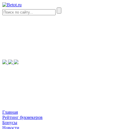
Главная
Рейтинг букмекеров
Бонусы
Новости