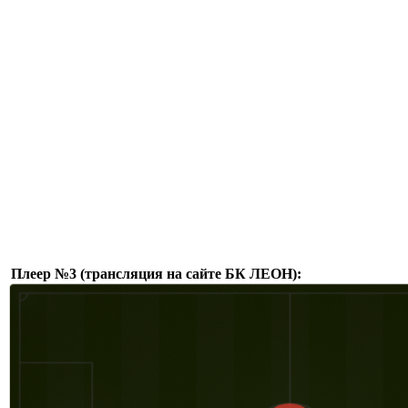
Плеер №3 (трансляция на сайте БК ЛЕОН):