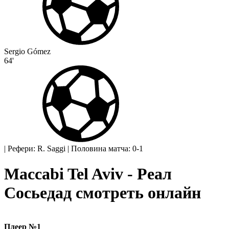
Sergio Gómez
64'
|
Рефери: R. Saggi
|
Половина матча: 0-1
Maccabi Tel Aviv - Реал
Сосьедад смотреть онлайн
Плеер №1