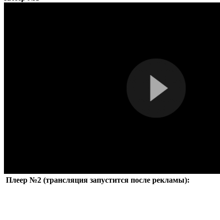
Плеер №2 (трансляция запустится после рекламы):