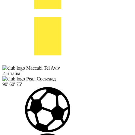
Maccabi Tel Aviv
2-й тайм
Реал Сосьедад
90'
60'
75'