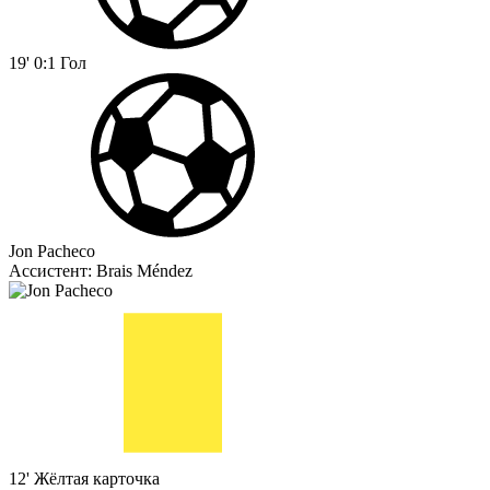
19'
0:1
Гол
Jon Pacheco
Ассистент:
Brais Méndez
12'
Жёлтая карточка