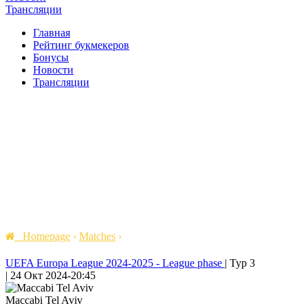
Трансляции
Главная
Рейтинг букмекеров
Бонусы
Новости
Трансляции
Homepage
›
Matches
›
UEFA Europa League 2024-2025 - League phase
|
Тур 3
|
24 Окт 2024
-
20:45
Maccabi Tel Aviv