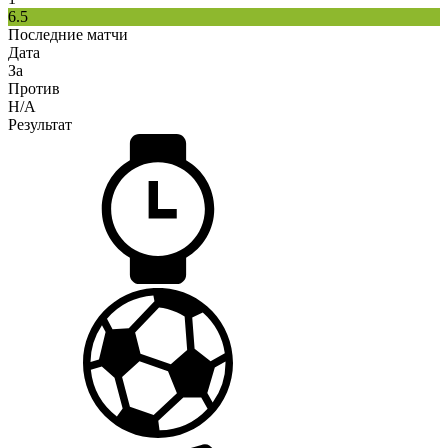
6.5
Последние матчи
Дата
За
Против
H/A
Результат