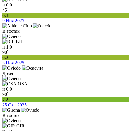
н
0:0
45`
6.3
9 Ноя 2025
В гостях
BIL
п
1:0
90`
6.2
3 Ноя 2025
Дома
OSA
н
0:0
90`
7.2
25 Окт 2025
В гостях
GIR