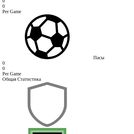
0
0
Per Game
Пасы
0
0
Per Game
Общая Статистика