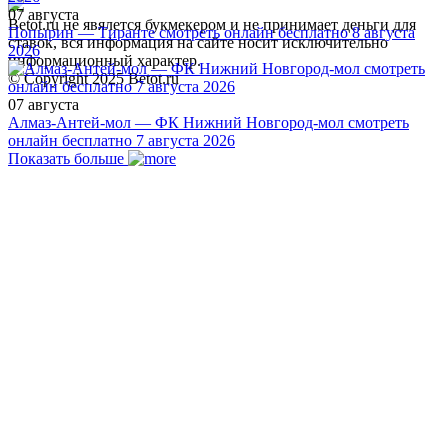
07 августа
Betot.ru не явялется букмекером и не принимает деньги для
Попырин — Тиранте смотреть онлайн бесплатно 8 августа
ставок, вся информация на сайте носит исключительно
2026
информационный характер.
© Copyright 2025 Betot.ru
07 августа
Алмаз-Антей-мол — ФК Нижний Новгород-мол смотреть
онлайн бесплатно 7 августа 2026
Показать больше