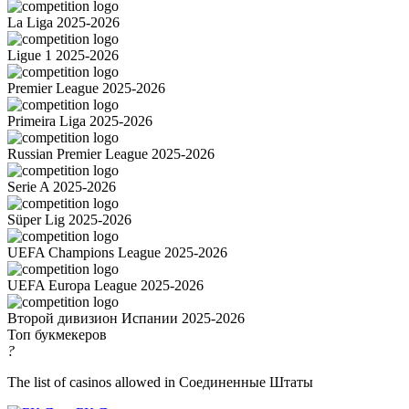
La Liga 2025-2026
Ligue 1 2025-2026
Premier League 2025-2026
Primeira Liga 2025-2026
Russian Premier League 2025-2026
Serie A 2025-2026
Süper Lig 2025-2026
UEFA Champions League 2025-2026
UEFA Europa League 2025-2026
Второй дивизион Испании 2025-2026
Топ букмекеров
?
The list of casinos allowed in Соединенные Штаты