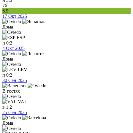
н
3:3
76`
6.9
17 Окт 2025
Дома
ESP
п
0:2
4 Окт 2025
Дома
LEV
п
0:2
30 Сен 2025
В гостях
VAL
в
1:2
25 Сен 2025
Дома