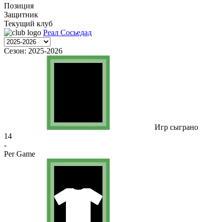
Позиция
Защитник
Текущий клуб
Реал Сосьедад
Сезон:
2025-2026
Игр сыграно
14
-
Per Game