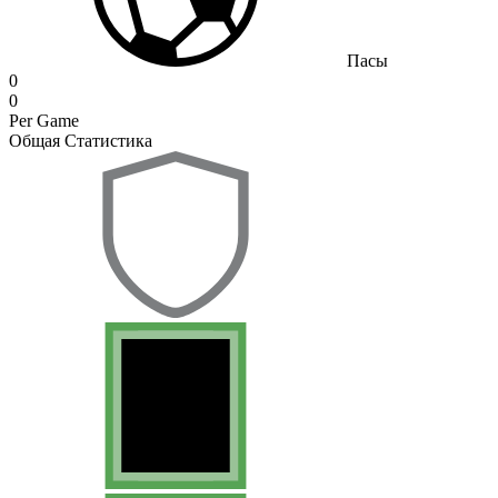
Пасы
0
0
Per Game
Общая Статистика