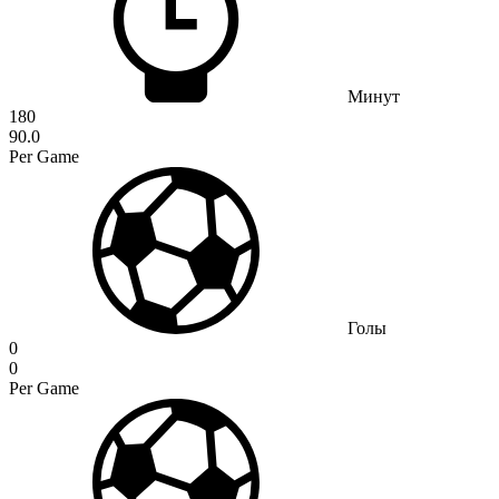
Минут
180
90.0
Per Game
Голы
0
0
Per Game