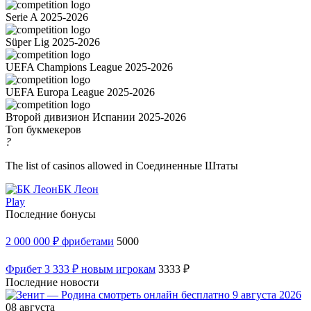
Serie A 2025-2026
Süper Lig 2025-2026
UEFA Champions League 2025-2026
UEFA Europa League 2025-2026
Второй дивизион Испании 2025-2026
Топ букмекеров
?
The list of casinos allowed in Соединенные Штаты
БК Леон
Play
Последние бонусы
2 000 000 ₽ фрибетами
5000
Фрибет 3 333 ₽ новым игрокам
3333 ₽
Последние новости
08 августа