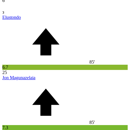
6
з
Elustondo
85'
6.7
25
Jon Magunazelaia
85'
7.3