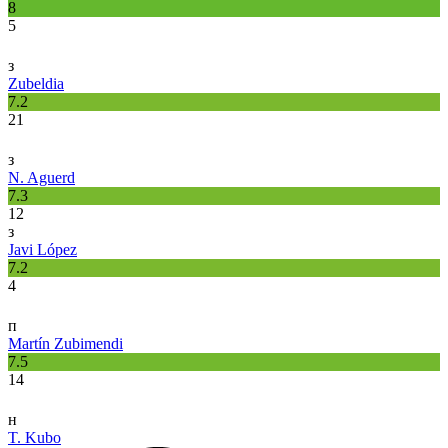
8
5
з
Zubeldia
7.2
21
з
N. Aguerd
7.3
12
з
Javi López
7.2
4
п
Martín Zubimendi
7.5
14
н
T. Kubo