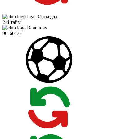
Реал Сосьедад
2-й тайм
Валенсия
90'
60'
75'