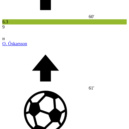
60'
6.3
9
н
O. Óskarsson
61'