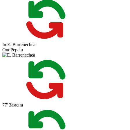
In:
E. Barrenechea
Out:
Pepelu
77'
Замена