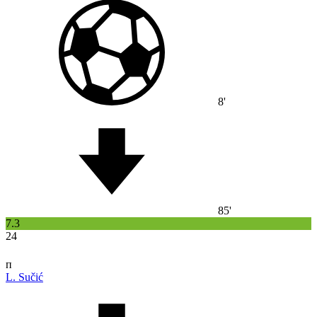
8'
85'
7.3
24
п
L. Sučić