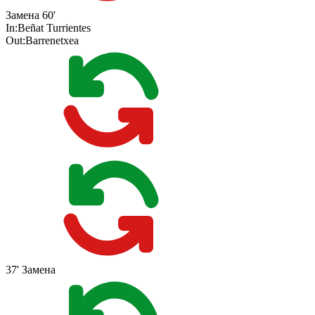
Замена
60'
In:
Beñat Turrientes
Out:
Barrenetxea
37'
Замена