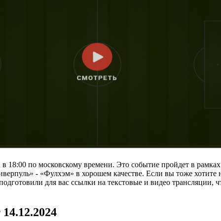
а в 18:00 по московскому времени. Это событие пройдет в рамк
Ливерпуль» - «Фулхэм» в хорошем качестве. Если вы тоже хотите
одготовили для вас ссылки на текстовые и видео трансляции, ч
14.12.2024