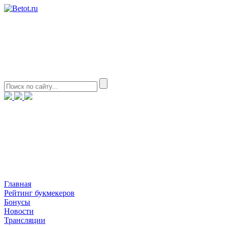
Главная
Рейтинг букмекеров
Бонусы
Новости
Трансляции