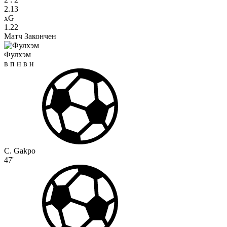
2.13
xG
1.22
Матч Закончен
Фулхэм
в
п
н
в
н
C. Gakpo
47'