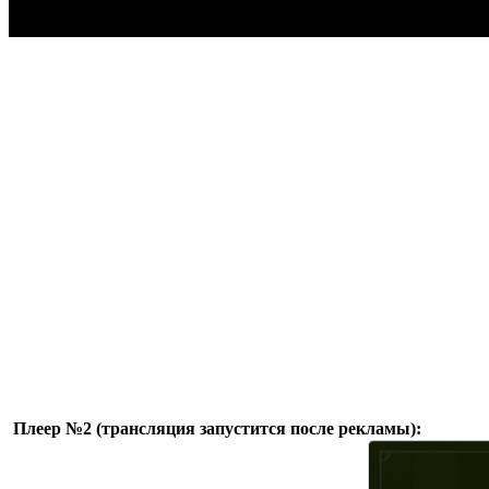
Плеер №2 (трансляция запустится после рекламы):