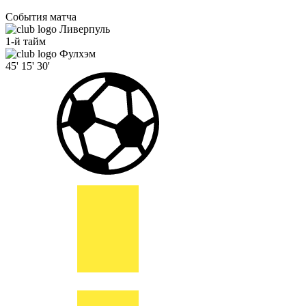
События матча
Ливерпуль
1-й тайм
Фулхэм
45'
15'
30'