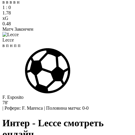
в
в
в
в
н
1
:
0
1.78
xG
0.48
Матч Закончен
Lecce
в
п
н
п
п
F. Esposito
78'
|
Рефери: F. Maresca
|
Половина матча: 0-0
Интер - Lecce смотреть
онлайн