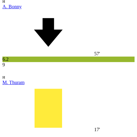
н
A. Bonny
57'
6.2
9
н
M. Thuram
17'