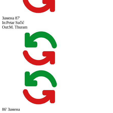
Замена
87'
In:
Petar Sučić
Out:
M. Thuram
86'
Замена