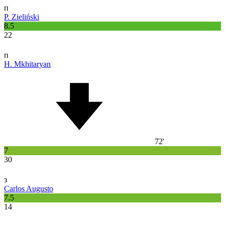
п
P. Zieliński
8.5
22
п
H. Mkhitaryan
72'
7
30
з
Carlos Augusto
7.5
14