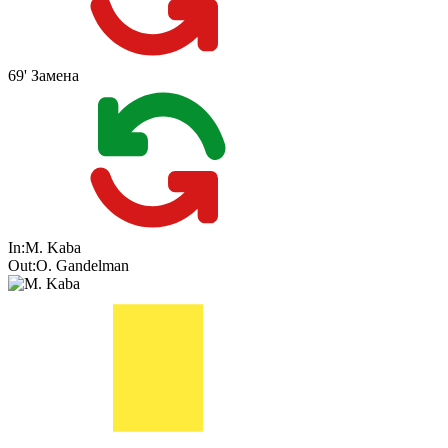
69'
Замена
In:
M. Kaba
Out:
O. Gandelman