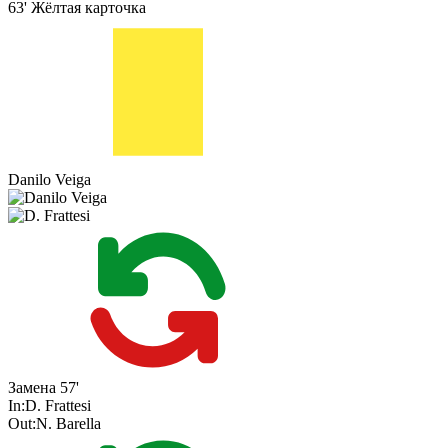
63'
Жёлтая карточка
Danilo Veiga
Замена
57'
In:
D. Frattesi
Out:
N. Barella