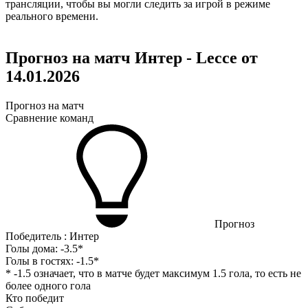
трансляции, чтобы вы могли следить за игрой в режиме
реального времени.
Прогноз на матч Интер - Lecce от
14.01.2026
Прогноз на матч
Сравнение команд
Прогноз
Победитель : Интер
Голы дома:
-3.5*
Голы в гостях:
-1.5*
* -1.5 означает, что в матче будет максимум 1.5 гола, то есть не
более одного гола
Кто победит