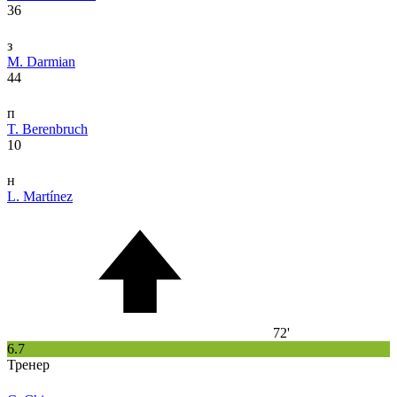
36
з
M. Darmian
44
п
T. Berenbruch
10
н
L. Martínez
72'
6.7
Тренер