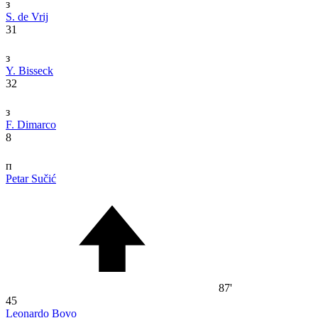
з
S. de Vrij
31
з
Y. Bisseck
32
з
F. Dimarco
8
п
Petar Sučić
87'
45
Leonardo Bovo