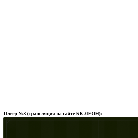
Плеер №3 (трансляция на сайте БК ЛЕОН):