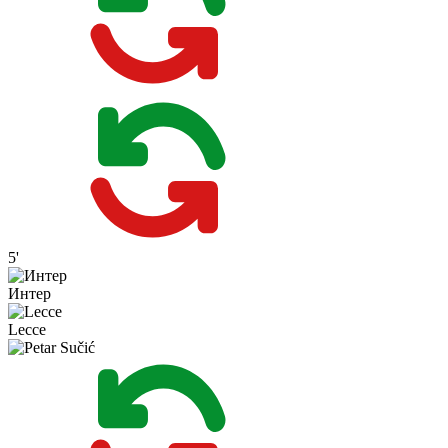
5'
Интер
Lecce