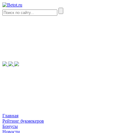
Главная
Рейтинг букмекеров
Бонусы
Новости