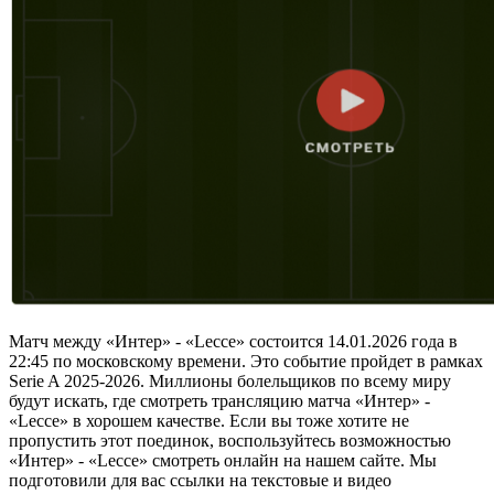
Матч между «Интер» - «Lecce» состоится 14.01.2026 года в
22:45 по московскому времени. Это событие пройдет в рамках
Serie A 2025-2026. Миллионы болельщиков по всему миру
будут искать, где смотреть трансляцию матча «Интер» -
«Lecce» в хорошем качестве. Если вы тоже хотите не
пропустить этот поединок, воспользуйтесь возможностью
«Интер» - «Lecce» смотреть онлайн на нашем сайте. Мы
подготовили для вас ссылки на текстовые и видео