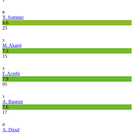
в
Y. Sommer
6.6
25
з
M. Akanji
7.3
15
з
F. Acerbi
7.9
95
з
A. Bastoni
7.6
17
п
A. Diouf