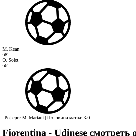
M. Kean
68'
O. Solet
66'
|
Рефери: M. Mariani
|
Половина матча: 3-0
Fiorentina - Udinese смотреть