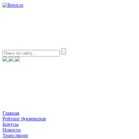
Главная
Рейтинг букмекеров
Бонусы
Новости
Трансляции