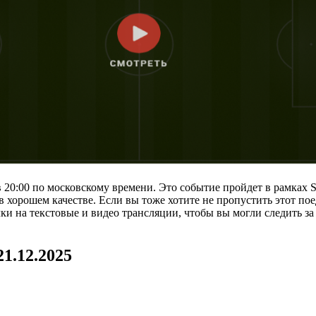
а в 20:00 по московскому времени. Это событие пройдет в рамках
» в хорошем качестве. Если вы тоже хотите не пропустить этот по
ки на текстовые и видео трансляции, чтобы вы могли следить за
21.12.2025