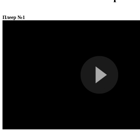
Плеер №1