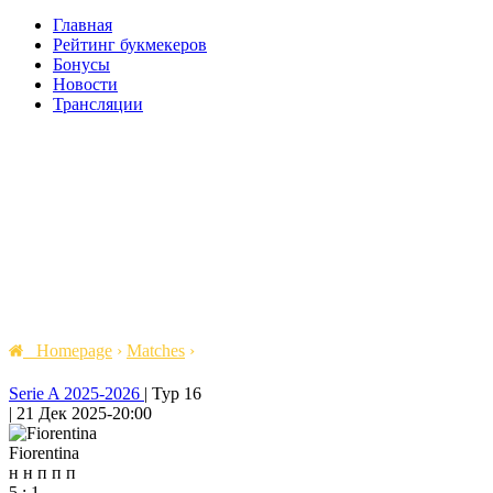
Главная
Рейтинг букмекеров
Бонусы
Новости
Трансляции
Homepage
›
Matches
›
Serie A 2025-2026
|
Тур 16
|
21 Дек 2025
-
20:00
Fiorentina
н
н
п
п
п
5
:
1