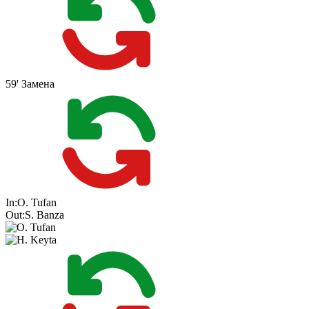
59'
Замена
In:
O. Tufan
Out:
S. Banza