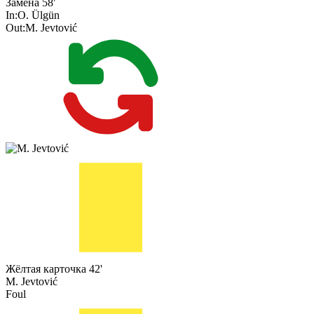
Замена
58'
In:
O. Ülgün
Out:
M. Jevtović
Жёлтая карточка
42'
M. Jevtović
Foul