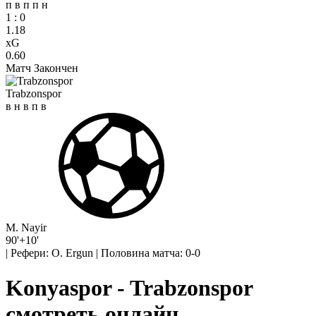
п
в
п
п
н
1
:
0
1.18
xG
0.60
Матч Закончен
Trabzonspor
в
н
в
п
в
M. Nayir
90'+10'
|
Рефери: O. Ergun
|
Половина матча: 0-0
Konyaspor - Trabzonspor
смотреть онлайн