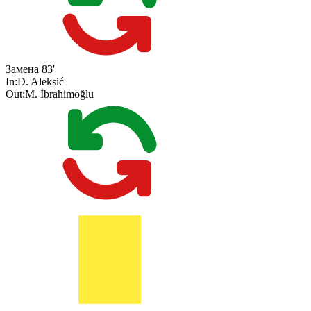
Замена
83'
In:
D. Aleksić
Out:
M. İbrahimoğlu