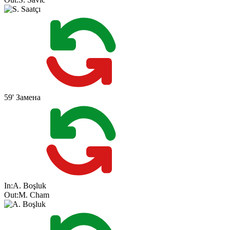
59'
Замена
In:
A. Boşluk
Out:
M. Cham