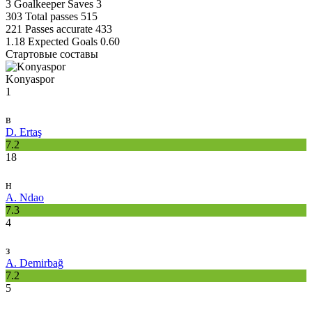
3
Goalkeeper Saves
3
303
Total passes
515
221
Passes accurate
433
1.18
Expected Goals
0.60
Стартовые составы
Konyaspor
1
в
D. Ertaş
7.2
18
н
A. Ndao
7.3
4
з
A. Demirbağ
7.2
5