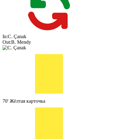
In:
C. Çanak
Out:
B. Mendy
70'
Жёлтая карточка