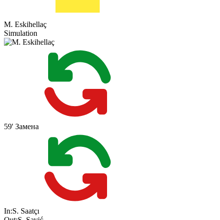
M. Eskihellaç
Simulation
59'
Замена
In:
S. Saatçı
Out:
S. Savić