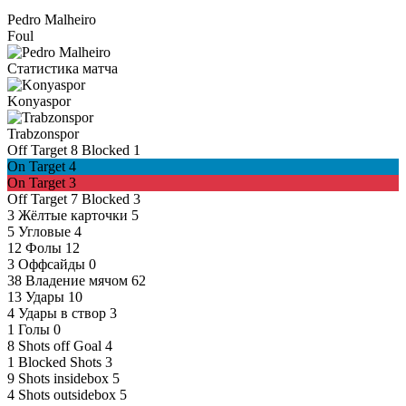
Pedro Malheiro
Foul
Статистика матча
Konyaspor
Trabzonspor
Off Target
8
Blocked
1
On Target
4
On Target
3
Off Target
7
Blocked
3
3
Жёлтые карточки
5
5
Угловые
4
12
Фолы
12
3
Оффсайды
0
38
Владение мячом
62
13
Удары
10
4
Удары в створ
3
1
Голы
0
8
Shots off Goal
4
1
Blocked Shots
3
9
Shots insidebox
5
4
Shots outsidebox
5