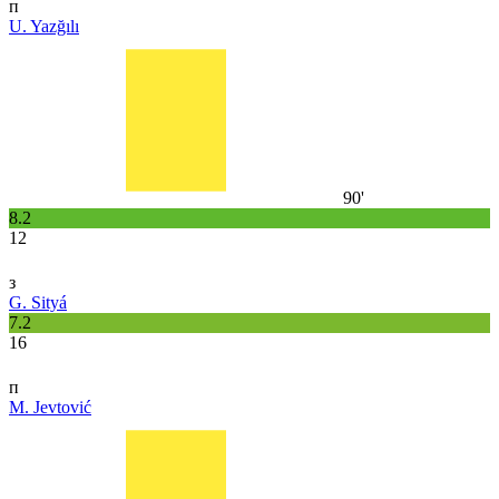
п
U. Yazğılı
90'
8.2
12
з
G. Sityá
7.2
16
п
M. Jevtović