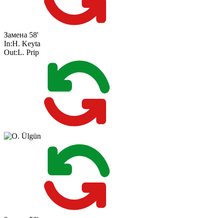
Замена
58'
In:
H. Keyta
Out:
L. Prip